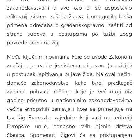
zakonodavstvom a sve kao bi se uspostavio
efikasniji sistem zaštite žigova i omogućila lakša
primena odredaba o građanskopravnoj zaštiti od
strane sudova u postupcima po tužbi zbog
povrede prava na žig.
Među ključnim novinama koje se uvode Zakonom
značajno je uvođenje sistema prigovora (opozicije)
u postupak ispitivanja prijave žiga. Na ovaj način
domaće zakonodavstvo, kako tvrdi predlagač
zakona, prihvata rešenje koje je već dugi niz
godina prisutno u nacionalnim zakonodavstvima
većine evropskih zemalja i koje se primenjuje na
tzv. žig Evropske zajednice koji važi na teritoriji
Evropske unije, odnosno svih njenih država
članica. Spomenuti žigovi će sa pristupanjem