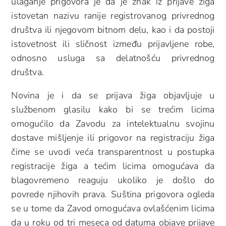
ulaganje prigovora je da je znak iz prijave žiga
istovetan nazivu ranije registrovanog privrednog
društva ili njegovom bitnom delu, kao i da postoji
istovetnost ili sličnost između prijavljene robe,
odnosno usluga sa delatnošću privrednog
društva.
Novina je i da se prijava žiga objavljuje u
službenom glasilu kako bi se trećim licima
omogućilo da Zavodu za intelektualnu svojinu
dostave mišljenje ili prigovor na registraciju žiga
čime se uvodi veća transparentnost u postupka
registracije žiga a tećim licima omogućava da
blagovremeno reaguju ukoliko je došlo do
povrede njihovih prava. Suština prigovora ogleda
se u tome da Zavod omogućava ovlašćenim licima
da u roku od tri meseca od datuma objave prijave