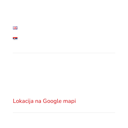
• Blog
• Kontakt
English
Српски језик
Lokacija
Advokatska kancelarija GSM Legal
Višnjićeva 18
11000 Beograd
Srbija
Lokacija na Google mapi
Pošaljite email