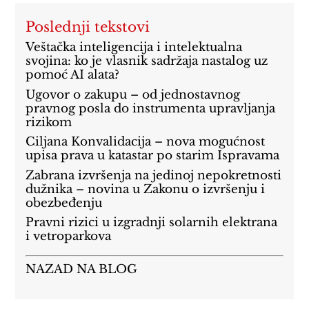
Poslednji tekstovi
Veštačka inteligencija i intelektualna
svojina: ko je vlasnik sadržaja nastalog uz
pomoć AI alata?
Ugovor o zakupu – od jednostavnog
pravnog posla do instrumenta upravljanja
rizikom
Ciljana Konvalidacija – nova mogućnost
upisa prava u katastar po starim Ispravama
Zabrana izvršenja na jedinoj nepokretnosti
dužnika – novina u Zakonu o izvršenju i
obezbeđenju
Pravni rizici u izgradnji solarnih elektrana
i vetroparkova
NAZAD NA BLOG