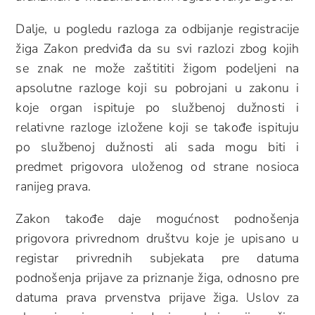
Dalje, u pogledu razloga za odbijanje registracije
žiga Zakon predviđa da su svi razlozi zbog kojih
se znak ne može zaštititi žigom podeljeni na
apsolutne razloge koji su pobrojani u zakonu i
koje organ ispituje po službenoj dužnosti i
relativne razloge izložene koji se takođe ispituju
po službenoj dužnosti ali sada mogu biti i
predmet prigovora uloženog od strane nosioca
ranijeg prava.
Zakon takođe daje mogućnost podnošenja
prigovora privrednom društvu koje je upisano u
registar privrednih subjekata pre datuma
podnošenja prijave za priznanje žiga, odnosno pre
datuma prava prvenstva prijave žiga. Uslov za