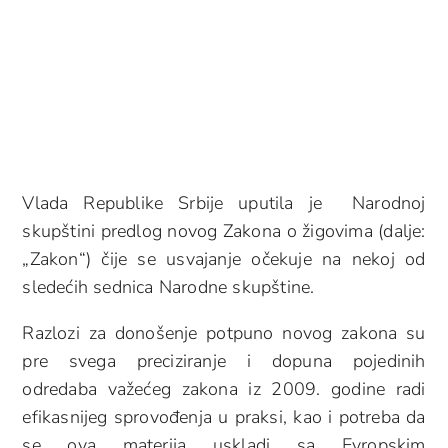
Vlada Republike Srbije uputila je Narodnoj
skupštini predlog novog Zakona o žigovima (dalje:
„Zakon“) čije se usvajanje očekuje na nekoj od
sledećih sednica Narodne skupštine.
Razlozi za donošenje potpuno novog zakona su
pre svega preciziranje i dopuna pojedinih
odredaba važećeg zakona iz 2009. godine radi
efikasnijeg sprovođenja u praksi, kao i potreba da
se ova materija uskladi sa Evropskim