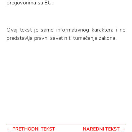
pregovorima sa EU.
Ovaj tekst je samo informativnog karaktera i ne
predstavlja pravni savet niti tumačenje zakona.
←
PRETHODNI TEKST
NAREDNI TEKST
→