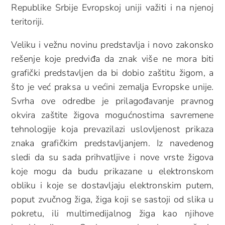
Republike Srbije Evropskoj uniji važiti i na njenoj
teritoriji.
Veliku i vežnu novinu predstavlja i novo zakonsko
rešenje koje predviđa da znak više ne mora biti
grafički predstavljen da bi dobio zaštitu žigom, a
što je već praksa u većini zemalja Evropske unije.
Svrha ove odredbe je prilagođavanje pravnog
okvira zaštite žigova mogućnostima savremene
tehnologije koja prevazilazi uslovljenost prikaza
znaka grafičkim predstavljanjem. Iz navedenog
sledi da su sada prihvatljive i nove vrste žigova
koje mogu da budu prikazane u elektronskom
obliku i koje se dostavljaju elektronskim putem,
poput zvučnog žiga, žiga koji se sastoji od slika u
pokretu, ili multimedijalnog žiga kao njihove