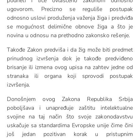
podneti i lice ovlašćeno zakonom odnosno
ugovorom. Precizno se reguliše postupak
odnosno uslovi produženja važenja žiga i predviđa
se mogućnost delimične obnove žiga a što je
novina u odnosu na prethodno zakonsko rešenje.
Takođe Zakon predviša i da žig može biti predmet
prinudnog izvršenja dok je takođe predviđeno
brisanje ili izmena ovog upisa na zahtev jedne od
stranaka ili organa koji sprovodi postupak
izvršenja.
Donošnjem ovog Zakona Republika Srbija
poboljšava i unapređuje zaštitu intelektualne
svojine na taj način što svoje zakonodavstvu
uskačuje sa standardima Evropske unije čime čini
još jedan pozitivan korak u pristupnim