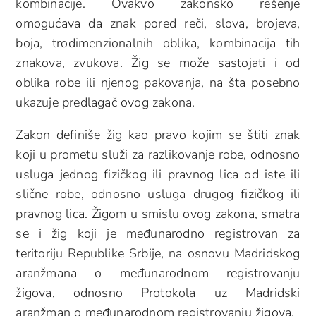
kombinacije. Ovakvo zakonsko rešenje
omogućava da znak pored reči, slova, brojeva,
boja, trodimenzionalnih oblika, kombinacija tih
znakova, zvukova. Žig se može sastojati i od
oblika robe ili njenog pakovanja, na šta posebno
ukazuje predlagač ovog zakona.
Zakon definiše žig kao pravo kojim se štiti znak
koji u prometu služi za razlikovanje robe, odnosno
usluga jednog fizičkog ili pravnog lica od iste ili
slične robe, odnosno usluga drugog fizičkog ili
pravnog lica. Žigom u smislu ovog zakona, smatra
se i žig koji je međunarodno registrovan za
teritoriju Republike Srbije, na osnovu Madridskog
aranžmana o međunarodnom registrovanju
žigova, odnosno Protokola uz Madridski
aranžman o međunarodnom registrovanju žigova.