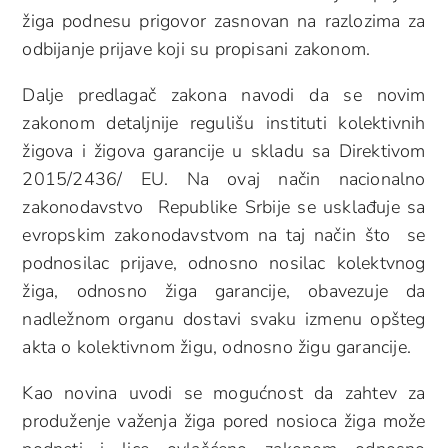
žiga podnesu prigovor zasnovan na razlozima za
odbijanje prijave koji su propisani zakonom.
Dalje predlagač zakona navodi da se novim
zakonom detaljnije regulišu instituti kolektivnih
žigova i žigova garancije u skladu sa Direktivom
2015/2436/ EU. Na ovaj način nacionalno
zakonodavstvo Republike Srbije se usklađuje sa
evropskim zakonodavstvom na taj način što se
podnosilac prijave, odnosno nosilac kolektvnog
žiga, odnosno žiga garancije, obavezuje da
nadležnom organu dostavi svaku izmenu opšteg
akta o kolektivnom žigu, odnosno žigu garancije.
Kao novina uvodi se mogućnost da zahtev za
produženje važenja žiga pored nosioca žiga može