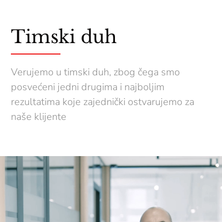
Timski duh
Verujemo u timski duh, zbog čega smo
posvećeni jedni drugima i najboljim
rezultatima koje zajednički ostvarujemo za
naše klijente
Прегледач
видео
записа