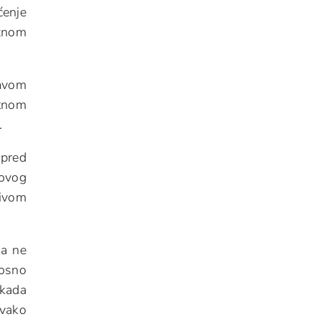
ćenje
ežnom
ravom
etnom
.
 pred
 ovog
jivom
da ne
nosno
 kada
svako