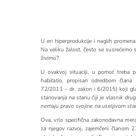
U eri hiperprodukcije i naglih promena
Na veliku žalost, često se susrećemo s
živimo?
U ovakvoj situaciji, u pomoć treba p
habitatio,
propisan odredbom člana 
72/2011 – dr. zakon i 6/2015) koji gl
stanovanja na stanu čiji je vlasnik drugi
nemaju pravo svojine na useljivom sta
Ova, vrlo specifična zakonodavna mera
za njegov razvoj, zajemčeni članom 2