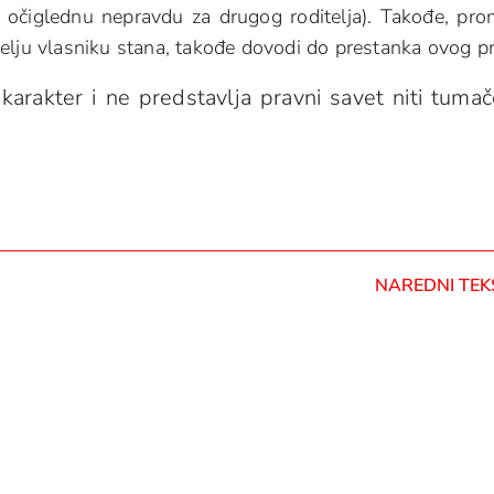
lo očiglednu nepravdu za drugog roditelja). Takođe, pr
elju vlasniku stana, takođe dovodi do prestanka ovog p
karakter i ne predstavlja pravni savet niti tumač
NAREDNI TEK