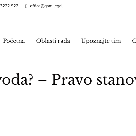
 3222 922
office@gsm.legal
Početna
Oblasti rada
Upoznajte tim
O
voda? – Pravo stano