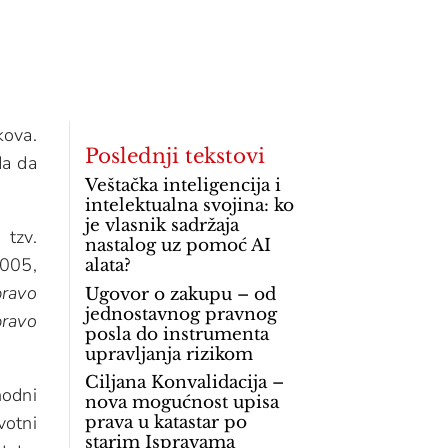
kova.
Poslednji tekstovi
da da
Veštačka inteligencija i
intelektualna svojina: ko
je vlasnik sadržaja
 tzv.
nastalog uz pomoć AI
2005,
alata?
pravo
Ugovor o zakupu – od
jednostavnog pravnog
pravo
posla do instrumenta
upravljanja rizikom
Ciljana Konvalidacija –
hodni
nova mogućnost upisa
votni
prava u katastar po
starim Ispravama