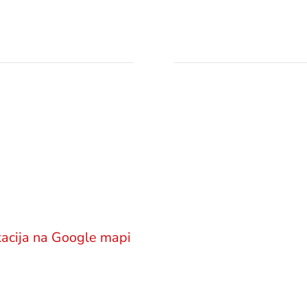
acija
Pošaljite email
okatska kancelarija
M Legal
njićeva 18
office@gsm.legal
000 Beograd
ija
Politika privatnosti
acija na Google mapi