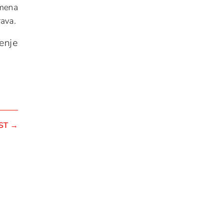
omena
rava.
enje
ST
→