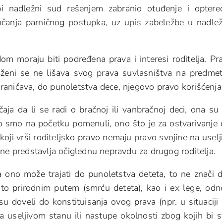
i nadležni sud rešenjem zabranio otuđenje i optere
čanja parničnog postupka, uz upis zabeležbe u nadl
moraju biti podređena prava i interesi roditelja. P
uženi se ne lišava svog prava suvlasništva na predm
aničava, do punoletstva dece, njegovo pravo korišćenja
ja da li se radi o bračnoj ili vanbračnoj deci, ona su
 smo na početku pomenuli, ono što je za ostvarivanje
 koji vrši roditeljsko pravo nemaju pravo svojine na usel
 ne predstavlja očiglednu nepravdu za drugog roditelja.
 ono može trajati do punoletstva deteta, to ne znači 
 to prirodnim putem (smrću deteta), kao i ex lege, od
u doveli do konstituisanja ovog prava (npr. u situaciji
 na useljivom stanu ili nastupe okolnosti zbog kojih bi 