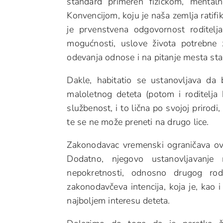
standard primeren fizičkom, menta
Konvencijom, koju je naša zemlja ratifi
je prvenstvena odgovornost roditelja
mogućnosti, uslove života potrebne 
odevanja odnose i na pitanje mesta sta
Dakle, habitatio se ustanovljava da 
maloletnog deteta (potom i roditelja 
službenost, i to lična po svojoj prirodi
te se ne može preneti na drugo lice.
Zakonodavac vremenski ograničava ovo 
Dodatno, njegovo ustanovljavanje
nepokretnosti, odnosno drugog ro
zakonodavčeva intencija, koja je, kao 
najboljem interesu deteta.