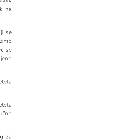
asnik
ik na
ji se
azimo
eć se
jeno
eteta
eteta
ručno
og za