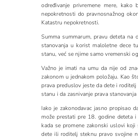
određivanje privremene mere, kako b
nepokretnosti do pravnosnažnog okon
Katastru nepokretnosti.
Summa summarum, pravu deteta na dom 
stanovanja u korist maloletne dece t
stanu, već se njime samo vremenski ogr
Važno je imati na umu da nije od znača
zakonom u jednakom položaju. Kao što
prava preduslov jeste da dete i roditelj
stanu i da zasnivanje prava stanovanja
Iako je zakonodavac jasno propisao da
može prestati pre 18. godine deteta i
kada se promene zakonski uslovi koji s
dete ili roditelj steknu pravo svojine