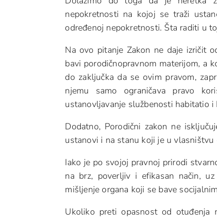
Dolazimo do toga da je neretka živ
nepokretnosti na kojoj se traži usta
određenoj nepokretnosti. Šta raditi u toj
Na ovo pitanje Zakon ne daje izričit 
bavi porodičnopravnom materijom, a 
do zaključka da se ovim pravom, zapra
njemu samo ograničava pravo koriš
ustanovljavanje službenosti habitatio i 
Dodatno, Porodični zakon ne isključu
ustanovi i na stanu koji je u vlasništvu
Iako je po svojoj pravnoj prirodi stvar
na brz, poverljiv i efikasan način, u
mišljenje organa koji se bave socijalni
Ukoliko preti opasnost od otuđenja n