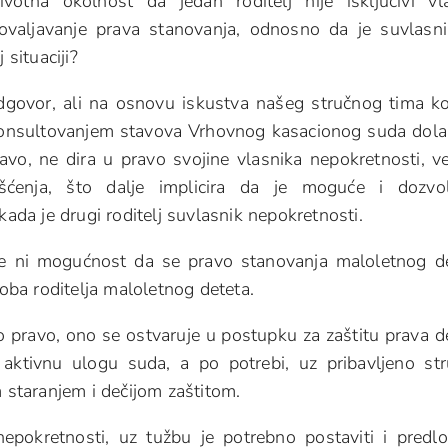
otna okolnost da jedan roditelj nije isključivi vl
novaljavanje prava stanovanja, odnosno da je suvlasn
 situaciji?
odgovor, ali na osnovu iskustva našeg stručnog tima ko
konsultovanjem stavova Vrhovnog kasacionog suda dol
vo, ne dira u pravo svojine vlasnika nepokretnosti, v
ćenja, što dalje implicira da je moguće i dozvol
kada je drugi roditelj suvlasnik nepokretnosti.
je ni mogućnost da se pravo stanovanja maloletnog d
 oba roditelja maloletnog deteta.
no pravo, ono se ostvaruje u postupku za zaštitu prava d
z aktivnu ulogu suda, a po potrebi, uz pribavljeno st
m staranjem i dečijom zaštitom.
epokretnosti, uz tužbu je potrebno postaviti i predl