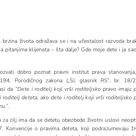
, brzina života odražava se i na učestalost razvoda bra
a pitanjima klijenata – šta dalje? Gde moje dete i ja sa
ozvati dobro poznat pravni institut prava stanovanja,
194. Porodičnog zakona („Sl. glasnik RS“, br. 18/
asi da
“Dete i roditelj koji vrši roditeljsko pravo imaju 
 roditelj deteta, ako dete i roditelj koji vrši roditeljsko 
nu.”
.
 za cilj ima da se detetu obezbede životni uslovi neop
7. Konvencije o pravima deteta, koji podrazumevaju ži