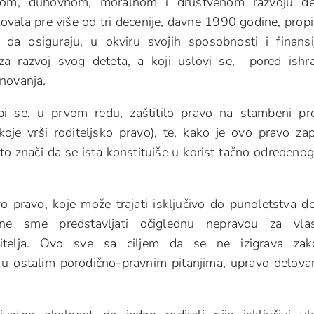
lnom, duhovnom, moralnom i društvenom razvoju det
kovala pre više od tri decenije, davne 1990 godine, prop
 da osiguraju, u okviru svojih sposobnosti i finansi
za razvoj svog deteta, a koji uslovi se, pored ishr
novanja.
bi se, u prvom redu, zaštitilo pravo na stambeni pr
koje vrši roditeljsko pravo), te, kako je ovo pravo za
, to znači da se ista konstituiše u korist tačno određenog 
pravo, koje može trajati isključivo do punoletstva de
 ne sme predstavljati očiglednu nepravdu za vlas
ditelja. Ovo sve sa ciljem da se ne izigrava zak
i u ostalim porodično-pravnim pitanjima, upravo delova