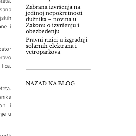
eta.
Zabrana izvršenja na
isana
jedinoj nepokretnosti
jskih
dužnika – novina u
Zakonu o izvršenju i
ane i
obezbeđenju
Pravni rizici u izgradnji
solarnih elektrana i
ostor
vetroparkova
pravo
lica,
NAZAD NA BLOG
teta.
nika
on i
nje u