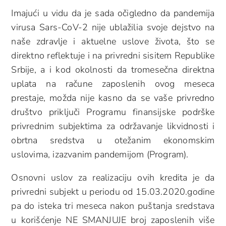
Imajući u vidu da je sada očigledno da pandemija
virusa Sars-CoV-2 nije ublažilia svoje dejstvo na
naše zdravlje i aktuelne uslove života, što se
direktno reflektuje i na privredni sisitem Republike
Srbije, a i kod okolnosti da tromesečna direktna
uplata na račune zaposlenih ovog meseca
prestaje, možda nije kasno da se vaše privredno
društvo priključi Programu finansijske podrške
privrednim subjektima za održavanje likvidnosti i
obrtna sredstva u otežanim ekonomskim
uslovima, izazvanim pandemijom (Program).
Osnovni uslov za realizaciju ovih kredita je da
privredni subjekt u periodu od 15.03.2020.godine
pa do isteka tri meseca nakon puštanja sredstava
u korišćenje NE SMANJUJE broj zaposlenih više