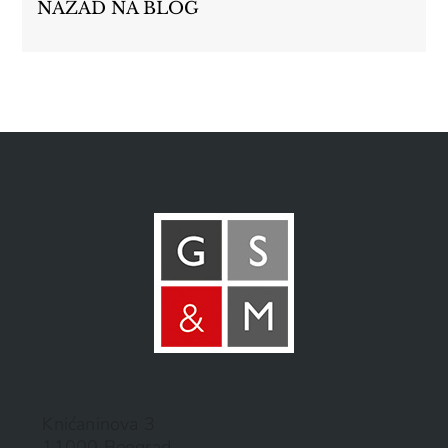
NAZAD NA BLOG
Knićaninova 3
11000 Beograd