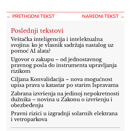
←
PRETHODNI TEKST
NAREDNI TEKST
→
Poslednji tekstovi
Veštačka inteligencija i intelektualna
svojina: ko je vlasnik sadržaja nastalog uz
pomoć AI alata?
Ugovor o zakupu – od jednostavnog
pravnog posla do instrumenta upravljanja
rizikom
Ciljana Konvalidacija – nova mogućnost
upisa prava u katastar po starim Ispravama
Zabrana izvršenja na jedinoj nepokretnosti
dužnika – novina u Zakonu o izvršenju i
obezbeđenju
Pravni rizici u izgradnji solarnih elektrana
i vetroparkova