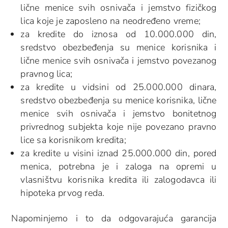
lične menice svih osnivača i jemstvo fizičkog
lica koje je zaposleno na neodređeno vreme;
za kredite do iznosa od 10.000.000 din,
sredstvo obezbeđenja su menice korisnika i
lične menice svih osnivača i jemstvo povezanog
pravnog lica;
za kredite u vidsini od 25.000.000 dinara,
sredstvo obezbeđenja su menice korisnika, lične
menice svih osnivača i jemstvo bonitetnog
privrednog subjekta koje nije povezano pravno
lice sa korisnikom kredita;
za kredite u visini iznad 25.000.000 din, pored
menica, potrebna je i zaloga na opremi u
vlasništvu korisnika kredita ili zalogodavca ili
hipoteka prvog reda.
Napominjemo i to da odgovarajuća garancija