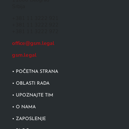
Srbija
+381 11 3222 921
+381 11 3222 922
+381 11 3222 972
office@gsm.legal
gsm.legal
• POČETNA STRANA
• OBLASTI RADA
• UPOZNAJTE TIM
• O NAMA
• ZAPOSLENJE