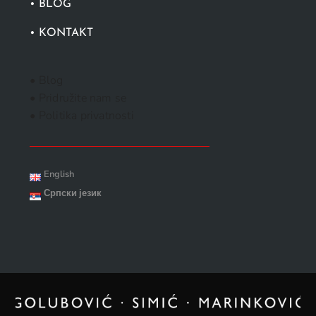
• BLOG
• KONTAKT
• Blog
• Pridružite nam se
• Politika privatnosti
English
Српски језик