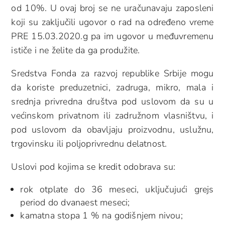
od 10%. U ovaj broj se ne uračunavaju zaposleni
koji su zaključili ugovor o rad na određeno vreme
PRE 15.03.2020.g pa im ugovor u međuvremenu
ističe i ne želite da ga produžite.
Sredstva Fonda za razvoj republike Srbije mogu
da koriste preduzetnici, zadruga, mikro, mala i
srednja privredna društva pod uslovom da su u
većinskom privatnom ili zadružnom vlasništvu, i
pod uslovom da obavljaju proizvodnu, uslužnu,
trgovinsku ili poljoprivrednu delatnost.
Uslovi pod kojima se kredit odobrava su:
rok otplate do 36 meseci, uključujući grejs
period do dvanaest meseci;
kamatna stopa 1 % na godišnjem nivou;