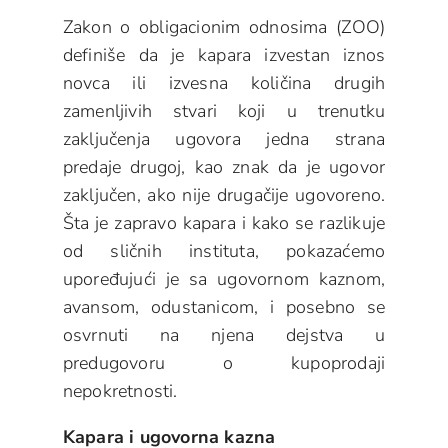
Zakon o obligacionim odnosima (ZOO)
definiše da je kapara izvestan iznos
novca ili izvesna količina drugih
zamenljivih stvari koji u trenutku
zaključenja ugovora jedna strana
predaje drugoj, kao znak da je ugovor
zaključen, ako nije drugačije ugovoreno.
Šta je zapravo kapara i kako se razlikuje
od sličnih instituta, pokazaćemo
upoređujući je sa ugovornom kaznom,
avansom, odustanicom, i posebno se
osvrnuti na njena dejstva u
predugovoru o kupoprodaji
nepokretnosti.
Kapara i ugovorna kazna