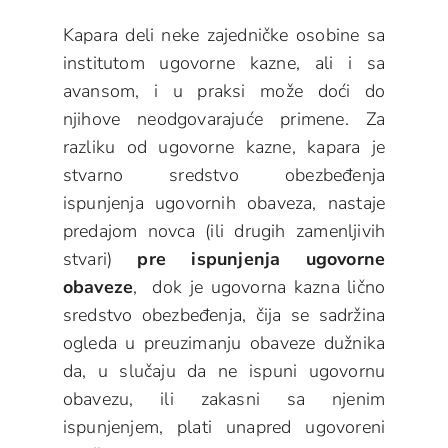
Kapara deli neke zajedničke osobine sa
institutom ugovorne kazne, ali i sa
avansom, i u praksi može doći do
njihove neodgovarajuće primene. Za
razliku od ugovorne kazne, kapara je
stvarno sredstvo obezbeđenja
ispunjenja ugovornih obaveza, nastaje
predajom novca (ili drugih zamenljivih
stvari)
pre ispunjenja ugovorne
obaveze
, dok je ugovorna kazna lično
sredstvo obezbeđenja, čija se sadržina
ogleda u preuzimanju obaveze dužnika
da, u slučaju da ne ispuni ugovornu
obavezu, ili zakasni sa njenim
ispunjenjem, plati unapred ugovoreni