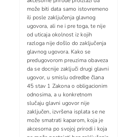
akcesorne prirode proizlazi da
može biti data samo istovremeno
ili posle zaključenja glavnog
ugovora, ali ne i pre toga, te nije
od uticaja okolnost iz kojih
razloga nije došlo do zaključenja
glavnog ugovora. Kako se
predugovorom preuzima obaveza
da se docnije zaključi drugi glavni
ugovor, u smislu odredbe člana
45 stav 1 Zakona o obligacionim
odnosima, a u konkretnom
slučaju glavni ugovor nije
zaključen, izvršena isplata se ne
može smatrati kaparom, koja je
akcesorna po svojoj prirodi i koja