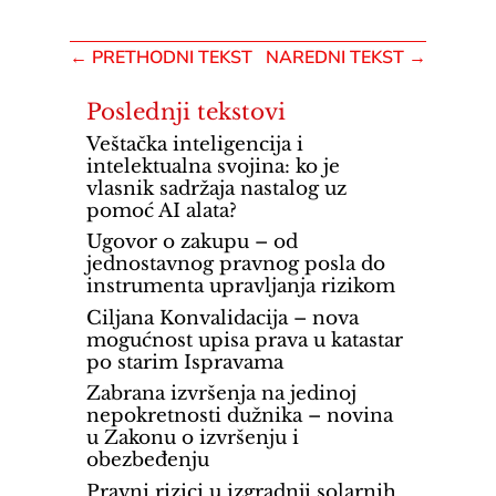
←
PRETHODNI TEKST
NAREDNI TEKST
→
Poslednji tekstovi
Veštačka inteligencija i
intelektualna svojina: ko je
vlasnik sadržaja nastalog uz
pomoć AI alata?
Ugovor o zakupu – od
jednostavnog pravnog posla do
instrumenta upravljanja rizikom
Ciljana Konvalidacija – nova
mogućnost upisa prava u katastar
po starim Ispravama
Zabrana izvršenja na jedinoj
nepokretnosti dužnika – novina
u Zakonu o izvršenju i
obezbeđenju
Pravni rizici u izgradnji solarnih