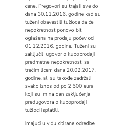
cene. Pregovori su trajali sve do
dana 30.11.2016. godine kad su
tuženi obavestili tužioce da će
nepokretnost ponovo biti
oglašena na prodaju počev od
01.12.2016. godine. Tuženi su
zaključili ugovor o kupoprodaji
predmetne nepokretnosti sa
trećim licem dana 20.02.2017.
godine, ali su takođe zadržali
svako iznos od po 2.500 eura
koji su im na dan zaključenja
predugovora o kupoprodaji
tužioci isplatili.
Imajući u vidu citirane odredbe