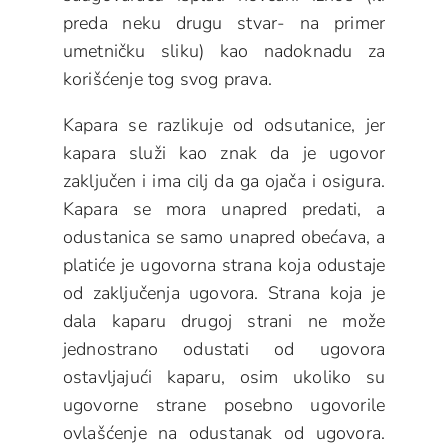
preda neku drugu stvar- na primer
umetničku sliku) kao nadoknadu za
korišćenje tog svog prava.
Kapara se razlikuje od odsutanice, jer
kapara služi kao znak da je ugovor
zaključen i ima cilj da ga ojača i osigura.
Kapara se mora unapred predati, a
odustanica se samo unapred obećava, a
platiće je ugovorna strana koja odustaje
od zaključenja ugovora. Strana koja je
dala kaparu drugoj strani ne može
jednostrano odustati od ugovora
ostavljajući kaparu, osim ukoliko su
ugovorne strane posebno ugovorile
ovlašćenje na odustanak od ugovora.