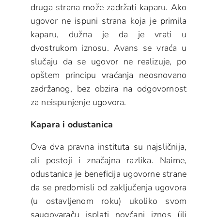
druga strana može zadržati kaparu. Ako
ugovor ne ispuni strana koja je primila
kaparu, dužna je da je vrati u
dvostrukom iznosu. Avans se vraća u
slučaju da se ugovor ne realizuje, po
opštem principu vraćanja neosnovano
zadržanog, bez obzira na odgovornost
za neispunjenje ugovora.
Kapara i odustanica
Ova dva pravna instituta su najsličnija,
ali postoji i značajna razlika. Naime,
odustanica je beneficija ugovorne strane
da se predomisli od zaključenja ugovora
(u ostavljenom roku) ukoliko svom
saugovaraču isplati novčani iznos (ili