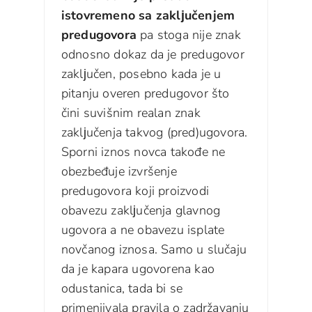
istovremeno sa zaklјučenjem
predugovora
pa stoga nije znak
odnosno dokaz da je predugovor
zaklјučen, posebno kada je u
pitanju overen predugovor što
čini suvišnim realan znak
zaklјučenja takvog (pred)ugovora.
Sporni iznos novca takođe ne
obezbeđuje izvršenje
predugovora koji proizvodi
obavezu zaklјučenja glavnog
ugovora a ne obavezu isplate
novčanog iznosa. Samo u slučaju
da je kapara ugovorena kao
odustanica, tada bi se
primenjivala pravila o zadržavanju