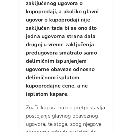
zaključenog ugovora o
kupoprodaji, a ukoliko glavni
ugovor o kupoprodaji nije
zaključen tada bi se ono što
jedna ugovorna strana dala
drugoj u vreme zaključenja
predugovora smatralo samo
delimičnim ispunjenjem
ugovorne obaveze odnosno
delimičnom isplatom
kupoprodajne cene,
a ne
isplatom kapare
.
Znači, kapara nužno pretpostavlja
postojanje glavnog obaveznog
ugovora, te stoga, zbog njegove