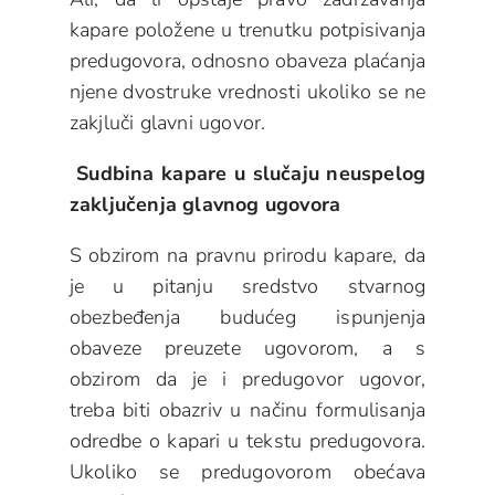
kapare položene u trenutku potpisivanja
predugovora, odnosno obaveza plaćanja
njene dvostruke vrednosti ukoliko se ne
zakjluči glavni ugovor.
Sudbina kapare u slučaju neuspelog
zaključenja glavnog ugovora
S obzirom na pravnu prirodu kapare, da
je u pitanju sredstvo stvarnog
obezbeđenja budućeg ispunjenja
obaveze preuzete ugovorom, a s
obzirom da je i predugovor ugovor,
treba biti obazriv u načinu formulisanja
odredbe o kapari u tekstu predugovora.
Ukoliko se predugovorom obećava