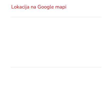
Lokacija na Google mapi
Pošaljite email
office@gsm.legal
Politika privatnosti
Pozovite nas
+381 11 3222 922