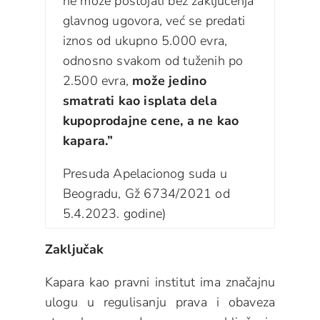
ne može postojati bez zaključenja
glavnog ugovora, već se predati
iznos od ukupno 5.000 evra,
odnosno svakom od tuženih po
2.500 evra,
može jedino
smatrati kao isplata dela
kupoprodajne cene, a ne kao
kapara.”
Presuda Apelacionog suda u
Beogradu, Gž 6734/2021 od
5.4.2023. godine)
Zaključak
Kapara kao pravni institut ima značajnu
ulogu u regulisanju prava i obaveza