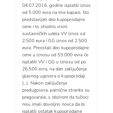
04.07.2016. godine isplatili iznos
od 5.000 evra na ime kapare, što
predstavljati deo kupoprodajne
cene i to shodno visini
suvlasničkih udela VV iznos od
2.500 eura i GG iznos od 2.500
eura. Preostali deo kupoprodajne
cene u iznosu od 53.000 evra će
isplatiti VV i GG u iznosu od po
26.500 evra, na dan zaključenja
glavnog ugovora o kupoprodaji.
(…) Nakon zaključenja
predugovora, parnične stranke su
pregovarale, s obzirom da tužioci
nisu imali dovoljno novca da bi
isplatili ostatak kupoprodajne