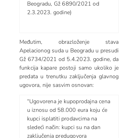
Beogradu, Gž 6890/2021 od
2.3.2023. godine)
Međutim, obrazloženje stava
Apelacionog suda u Beogradu u presudi
Gž 6734/2021 od 5.4.2023. godine, da
funkcija kapare postoji samo ukoliko je
predata u trenutku zaključenja glavnog
ugovora, nije sasvim osnovan:
“Ugovorena je kupoprodajna cena
u iznosu od 58.000 eura koju će
kupci isplatiti prodavcima na
sledeći način: kupci su na dan
zaključenja predugovora