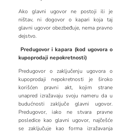
Ako glavni ugovor ne postoji ili je
ništav, ni dogovor o kapari koja taj
glavni ugovor obezbeđuje, nema pravno
dejstvo.
Predugovor i kapara (kod ugovora o
kupoprodaji nepokretnosti)
Predugovor o zaključenju ugovora o
kupoprodaji nepokretnosti je široko
korišćen pravni akt, kojim strane
unapred izražavaju svoju nameru da u
budućnosti zaključe glavni ugovor.
Predugovor, iako ne stvara pravne
posledice kao glavni ugovor, najčešće
se zaključuje kao forma izražavanja