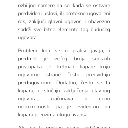
ozbiljne namere da se, kada se ostvare
predviđeni uslovi, ili protekne ugovoreni
rok, zaključi glavni ugovor, i obavezno
sadrži sve bitne elemente tog budućeg
ugovora.
Problem koji se u praksi javlja, i
predmet je većeg broja sudskih
postupaka je tretman kapare koju
ugovorne strane često predviđaju
predugovorom. Dodatno, često se ta
kapara, u slučaju zaključenja glavnog
ugovora, uračunava u cenu
nepokretnosti, pa je evidentno da
kapara preuzima ulogu avansa.
Ali, da li opstaje pravo zadržavanja