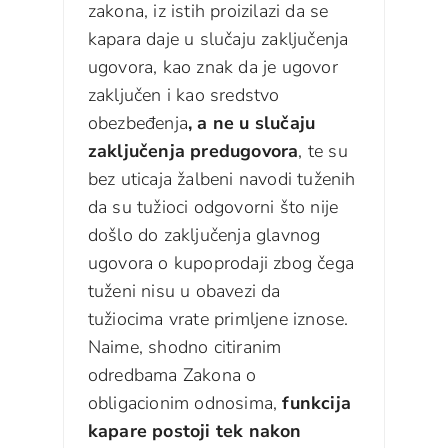
zakona, iz istih proizilazi da se
kapara daje u slučaju zaključenja
ugovora, kao znak da je ugovor
zaključen i kao sredstvo
obezbeđenja
, a ne u slučaju
zaključenja predugovora
, te su
bez uticaja žalbeni navodi tuženih
da su tužioci odgovorni što nije
došlo do zaključenja glavnog
ugovora o kupoprodaji zbog čega
tuženi nisu u obavezi da
tužiocima vrate primljene iznose.
Naime, shodno citiranim
odredbama Zakona o
obligacionim odnosima,
funkcija
kapare postoji tek nakon