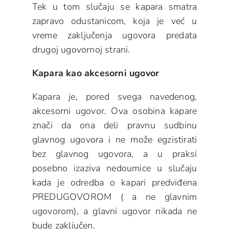
Tek u tom slučaju se kapara smatra
zapravo odustanicom, koja je već u
vreme zaključenja ugovora predata
drugoj ugovornoj strani.
Kapara kao akcesorni ugovor
Kapara je, pored svega navedenog,
akcesorni ugovor. Ova osobina kapare
znači da ona deli pravnu sudbinu
glavnog ugovora i ne može egzistirati
bez glavnog ugovora, a u praksi
posebno izaziva nedoumice u slučaju
kada je odredba o kapari predviđena
PREDUGOVOROM ( a ne glavnim
ugovorom), a glavni ugovor nikada ne
bude zaključen.