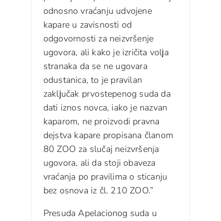
odnosno vraćanju udvojene
kapare u zavisnosti od
odgovornosti za neizvršenje
ugovora, ali kako je izričita volјa
stranaka da se ne ugovara
odustanica, to je pravilan
zaklјučak prvostepenog suda da
dati iznos novca, iako je nazvan
kaparom, ne proizvodi pravna
dejstva kapare propisana članom
80 ZOO za slučaj neizvršenja
ugovora, ali da stoji obaveza
vraćanja po pravilima o sticanju
bez osnova iz čl. 210 ZOO.”
Presuda Apelacionog suda u