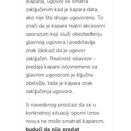
(kapara), ugovor se smatra
zaklјučenim kad je kapara data,
ako nije što drugo ugovoreno. To
znači da je kapara realni akcesorni
sporazum koji služi obezbeđenju
glavnog ugovora i predstavlјa
znak (dokaz) da je ugovor
zaklјučen. Realnost obaveze –
predaja kapare istovremeno sa
glavnim ugovorom je klјučno
obeležje, tada je kapara znak
zaklјučenja ugovora.
Iz navedenog proizlazi da se u
konkretnoj situaciji sporni iznos
novca ne može smatrati kaparom,
budući da nije predat