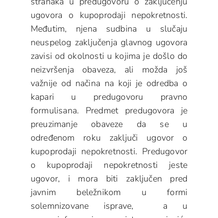
stranaka u predugovoru o zaključenju
ugovora o kupoprodaji nepokretnosti.
Međutim, njena sudbina u slučaju
neuspelog zaključenja glavnog ugovora
zavisi od okolnosti u kojima je došlo do
neizvršenja obaveza, ali možda još
važnije od načina na koji je odredba o
kapari u predugovoru pravno
formulisana. Predmet predugovora je
preuzimanje obaveze da se u
određenom roku zaključi ugovor o
kupoprodaji nepokretnosti. Predugovor
o kupoprodaji nepokretnosti jeste
ugovor, i mora biti zaključen pred
javnim beležnikom u formi
solemnizovane isprave, a u