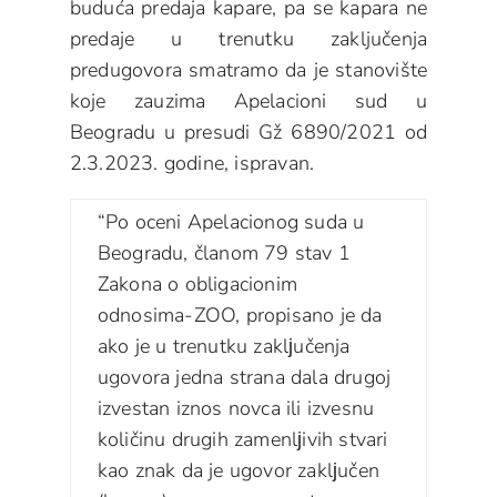
buduća predaja kapare, pa se kapara ne
predaje u trenutku zaključenja
predugovora smatramo da je stanovište
koje zauzima Apelacioni sud u
Beogradu u presudi Gž 6890/2021 od
2.3.2023. godine, ispravan.
“Po oceni Apelacionog suda u
Beogradu, članom 79 stav 1
Zakona o obligacionim
odnosima-ZOO, propisano je da
ako je u trenutku zaklјučenja
ugovora jedna strana dala drugoj
izvestan iznos novca ili izvesnu
količinu drugih zamenlјivih stvari
kao znak da je ugovor zaklјučen