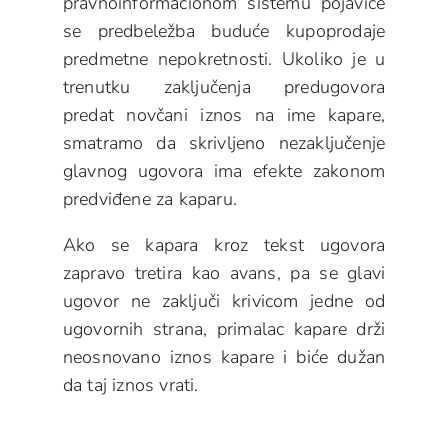
pravnoinformacionom sistemu pojaviće
se predbeležba buduće kupoprodaje
predmetne nepokretnosti. Ukoliko je u
trenutku zaključenja predugovora
predat novčani iznos na ime kapare,
smatramo da skrivljeno nezaključenje
glavnog ugovora ima efekte zakonom
predviđene za kaparu.
Ako se kapara kroz tekst ugovora
zapravo tretira kao avans, pa se glavi
ugovor ne zaključi krivicom jedne od
ugovornih strana, primalac kapare drži
neosnovano iznos kapare i biće dužan
da taj iznos vrati.