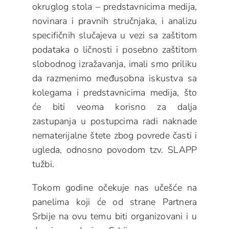
okruglog stola – predstavnicima medija,
novinara i pravnih stručnjaka, i analizu
specifičnih slučajeva u vezi sa zaštitom
podataka o ličnosti i posebno zaštitom
slobodnog izražavanja, imali smo priliku
da razmenimo međusobna iskustva sa
kolegama i predstavnicima medija, što
će biti veoma korisno za dalja
zastupanja u postupcima radi naknade
nematerijalne štete zbog povrede časti i
ugleda, odnosno povodom tzv. SLAPP
tužbi.
Tokom godine očekuje nas učešće na
panelima koji će od strane Partnera
Srbije na ovu temu biti organizovani i u