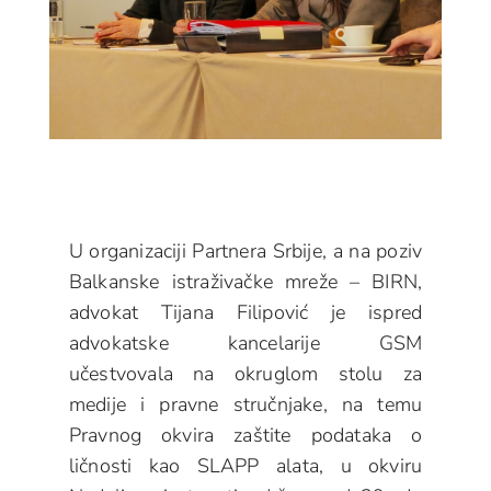
U organizaciji Partnera Srbije, a na poziv
Balkanske istraživačke mreže – BIRN,
advokat Tijana Filipović je ispred
advokatske kancelarije GSM
učestvovala na okruglom stolu za
medije i pravne stručnjake, na temu
Pravnog okvira zaštite podataka o
ličnosti kao SLAPP alata, u okviru