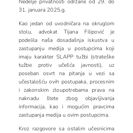
Nedelje privatnosti održane od 29. do
31. januara 2025.g.
Kao jedan od uvodničara na okruglom
stolu, advokat Tijana Filipović je
podelila naša dosadašnja iskustva u
zastupanju medija u postupcima koji
imaju karakter SLAPP tužbi (strateške
tužbe protiv učešća javnosti), uz
poseban osvrt na pitanja u vezi sa
učestalošću ovih postupaka, procesnim
i zakonskim zloupotrebama prava na
naknadu štete zbog objavljivanja
informacija, kao i mogućim pravcima
zastupanja medija u ovim postupcima.
Kroz razgovore sa ostalim učesnicima