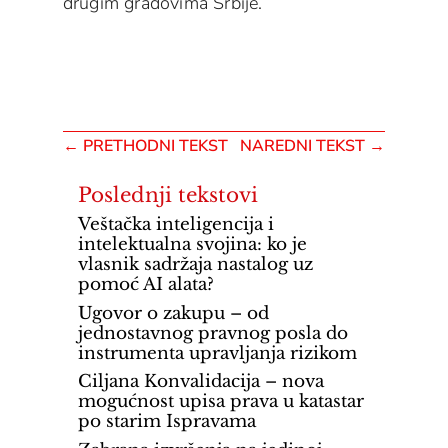
drugim gradovima Srbije.
←
PRETHODNI TEKST
NAREDNI TEKST
→
Poslednji tekstovi
Veštačka inteligencija i
intelektualna svojina: ko je
vlasnik sadržaja nastalog uz
pomoć AI alata?
Ugovor o zakupu – od
jednostavnog pravnog posla do
instrumenta upravljanja rizikom
Ciljana Konvalidacija – nova
mogućnost upisa prava u katastar
po starim Ispravama