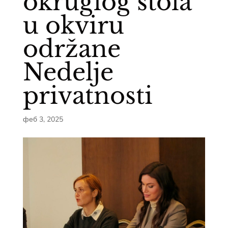
okruglog stola
u okviru
održane
Nedelje
privatnosti
феб 3, 2025