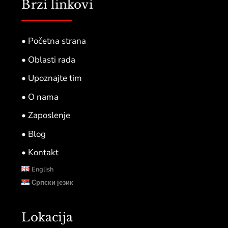
Brzi linkovi
• Početna strana
• Oblasti rada
• Upoznajte tim
• O nama
• Zaposlenje
• Blog
• Kontakt
English
Српски језик
Lokacija