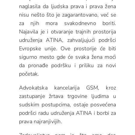
naglasila da ljudska prava i prava žena
nisu nešto što je zagarantovano, već se
za njih mora svakodnevno boriti.
Najavila je i otvaranje trajnih prostorija
udruženja ATINA, zahvaljujući podršci
Evropske unije. Ove prostorije će biti
sigurno mesto gde će svaka žena moći
da pronađe podršku i priliku za novi
početak.
Advokatska kancelarija GSM, kroz
zastupanje žrtava trgovine ljudima u
sudskim postupcima, ostaje posvećena
podršci radu udruženja ATINA i borbi za
prava najranjivijih.