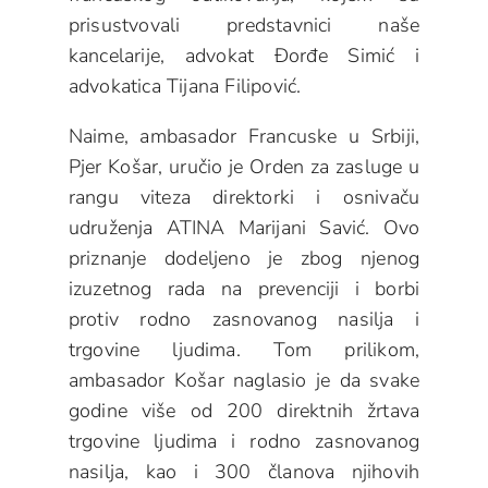
prisustvovali predstavnici naše
kancelarije, advokat Đorđe Simić i
advokatica Tijana Filipović.
Naime, ambasador Francuske u Srbiji,
Pjer Košar, uručio je Orden za zasluge u
rangu viteza direktorki i osnivaču
udruženja ATINA Marijani Savić. Ovo
priznanje dodeljeno je zbog njenog
izuzetnog rada na prevenciji i borbi
protiv rodno zasnovanog nasilja i
trgovine ljudima. Tom prilikom,
ambasador Košar naglasio je da svake
godine više od 200 direktnih žrtava
trgovine ljudima i rodno zasnovanog
nasilja, kao i 300 članova njihovih