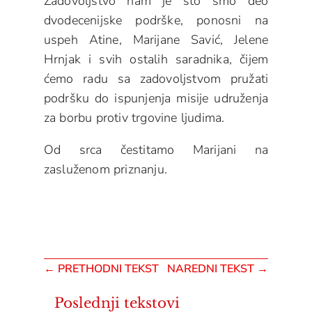
Zadovoljstvo nam je što smo deo
dvodecenijske podrške, ponosni na
uspeh Atine, Marijane Savić, Jelene
Hrnjak i svih ostalih saradnika, čijem
ćemo radu sa zadovoljstvom pružati
podršku do ispunjenja misije udruženja
za borbu protiv trgovine ljudima.
Od srca čestitamo Marijani na
zasluženom priznanju.
←
PRETHODNI TEKST
NAREDNI TEKST
→
Poslednji tekstovi