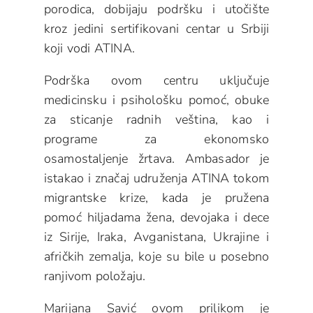
porodica, dobijaju podršku i utočište
kroz jedini sertifikovani centar u Srbiji
koji vodi ATINA.
Podrška ovom centru uključuje
medicinsku i psihološku pomoć, obuke
za sticanje radnih veština, kao i
programe za ekonomsko
osamostaljenje žrtava. Ambasador je
istakao i značaj udruženja ATINA tokom
migrantske krize, kada je pružena
pomoć hiljadama žena, devojaka i dece
iz Sirije, Iraka, Avganistana, Ukrajine i
afričkih zemalja, koje su bile u posebno
ranjivom položaju.
Marijana Savić ovom prilikom je