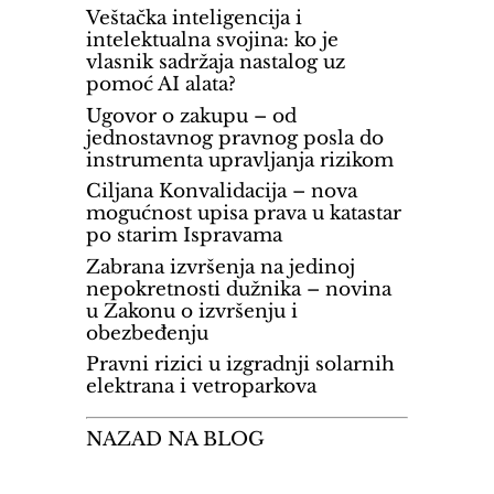
Veštačka inteligencija i
intelektualna svojina: ko je
vlasnik sadržaja nastalog uz
pomoć AI alata?
Ugovor o zakupu – od
jednostavnog pravnog posla do
instrumenta upravljanja rizikom
Ciljana Konvalidacija – nova
mogućnost upisa prava u katastar
po starim Ispravama
Zabrana izvršenja na jedinoj
nepokretnosti dužnika – novina
u Zakonu o izvršenju i
obezbeđenju
Pravni rizici u izgradnji solarnih
elektrana i vetroparkova
NAZAD NA BLOG