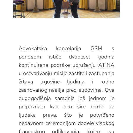
Advokatska kancelarija GSM s
ponosom ističe dvadeset godina
kontinuirane podrške udruženju ATINA
u ostvarivanju misije zaštite i zastupanja
žrtava trgovine ljudima i rodno
zasnovanog nasilja pred sudovima. Ova
dugogodišnja saradnja još jednom je
prepoznata kao deo šire borbe za
ljudska prava, što je potvrđeno
nedavnom ceremonijom dodele visokog
francuskog odlikovanja, kojem su