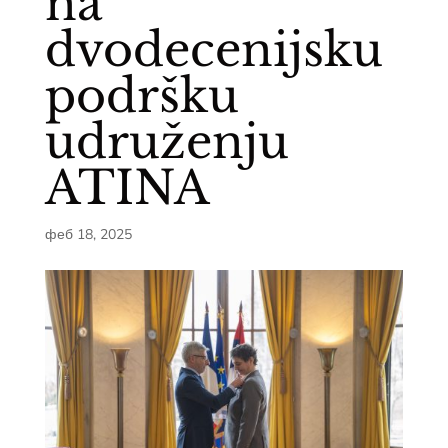
na
dvodecenijsku
podršku
udruženju
ATINA
феб 18, 2025