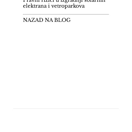
Pravni rizici u izgradnji solarnih
elektrana i vetroparkova
NAZAD NA BLOG
Brzi linkovi
• Početna strana
• Oblasti rada