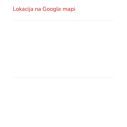
Srbija
Lokacija na Google mapi
Pošaljite email
office@gsm.legal
Politika privatnosti
Pozovite nas
+381 11 3222 922