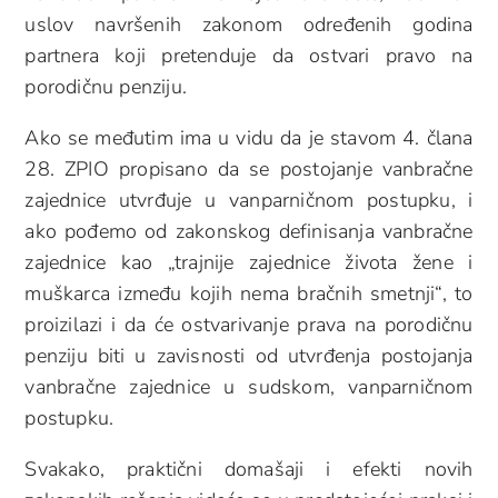
uslov navršenih zakonom određenih godina
partnera koji pretenduje da ostvari pravo na
porodičnu penziju.
Ako se međutim ima u vidu da je stavom 4. člana
28. ZPIO propisano da se postojanje vanbračne
zajednice utvrđuje u vanparničnom postupku, i
ako pođemo od zakonskog definisanja vanbračne
zajednice kao „trajnije zajednice života žene i
muškarca između kojih nema bračnih smetnji“, to
proizilazi i da će ostvarivanje prava na porodičnu
penziju biti u zavisnosti od utvrđenja postojanja
vanbračne zajednice u sudskom, vanparničnom
postupku.
Svakako, praktični domašaji i efekti novih