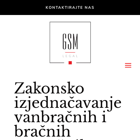
KONTAKTIRAJTE NAS
Zakonsko
izjednačavanje
vanbračnih i
bračnih