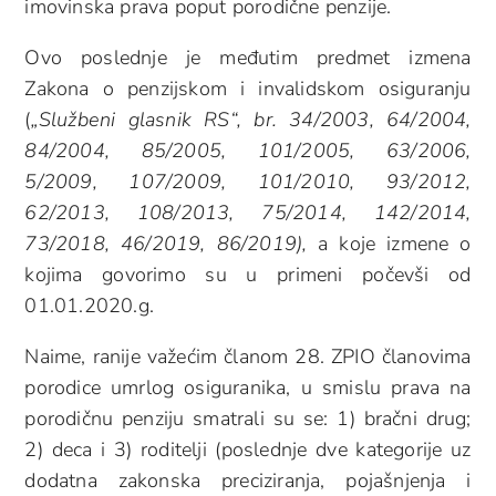
imovinska prava poput porodične penzije.
Ovo poslednje je međutim predmet izmena
Zakona o penzijskom i invalidskom osiguranju
(
„Službeni glasnik RS“, br. 34/2003, 64/2004,
84/2004, 85/2005, 101/2005, 63/2006,
5/2009, 107/2009, 101/2010, 93/2012,
62/2013, 108/2013, 75/2014, 142/2014,
73/2018, 46/2019, 86/2019),
a koje izmene o
kojima govorimo su u primeni počevši od
01.01.2020.g.
Naime, ranije važećim članom 28. ZPIO članovima
porodice umrlog osiguranika, u smislu prava na
porodičnu penziju smatrali su se: 1) bračni drug;
2) deca i 3) roditelji (poslednje dve kategorije uz
dodatna zakonska preciziranja, pojašnjenja i