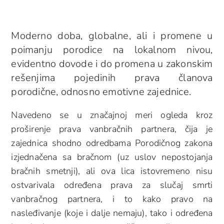
Moderno doba, globalne, ali i promene u
poimanju porodice na lokalnom nivou,
evidentno dovode i do promena u zakonskim
rešenjima pojedinih prava članova
porodične, odnosno emotivne zajednice.
Navedeno se u značajnoj meri ogleda kroz
proširenje prava vanbračnih partnera, čija je
zajednica shodno odredbama Porodičnog zakona
izjednačena sa bračnom (uz uslov nepostojanja
bračnih smetnji), ali ova lica istovremeno nisu
ostvarivala određena prava za slučaj smrti
vanbračnog partnera, i to kako pravo na
nasleđivanje (koje i dalje nemaju), tako i određena