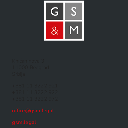
Knićaninova 3
11000 Beograd
Srbija
+381 11 3222 921
+381 11 3222 922
+381 11 3222 972
office@gsm.legal
gsm.legal