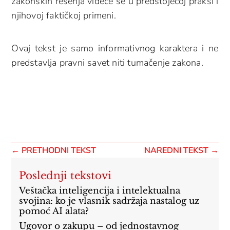
zakonskih rešenja videće se u predstojećoj praksi i
njihovoj faktičkoj primeni.
Ovaj tekst je samo informativnog karaktera i ne
predstavlja pravni savet niti tumačenje zakona.
←
PRETHODNI TEKST
NAREDNI TEKST
→
Poslednji tekstovi
Veštačka inteligencija i intelektualna
svojina: ko je vlasnik sadržaja nastalog uz
pomoć AI alata?
Ugovor o zakupu – od jednostavnog