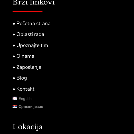
Brzi linkovi
• Početna strana
• Oblasti rada
• Upoznajte tim
• O nama
• Zaposlenje
• Blog
• Kontakt
English
Српски језик
Lokacija