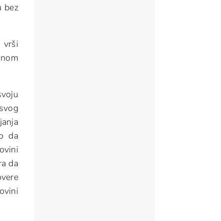
u bez
 vrši
konom
svoju
 svog
janja
ao da
ovini
ra da
overe
ovini