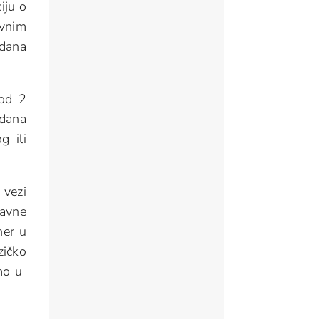
iju o
vnim
 dana
 od 2
 dana
g ili
 vezi
ravne
ner u
zičko
amo u