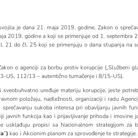
svojila je dana 21. maja 2019. godine, Zakon o spreča
maja 2019. godine a koji se primenjuje od 1. septembra 
 čl. 21 do čl. 25 koji se primenjuju o dana stupanja na 
kon o agenciji za borbu protiv korupcije („Službeni gl
13-US, 112/13 – autentično tumačenje i 8/15-US).
 sveobuhvatno uređuje materiju korupcije, jeste potre
ravnom položaju, nadležnosti, organizaciji i radu Agenci
 sprečavanju sukoba interesa pri obavljanju javnih funk
i javnih funkcija kao i prijavljivanje prihoda i imovine j
e usklađuju propisi sa Nacionalnom strategijom za 
ja
”
)
kao i Akcionim planom za sprovođenje te strategije.