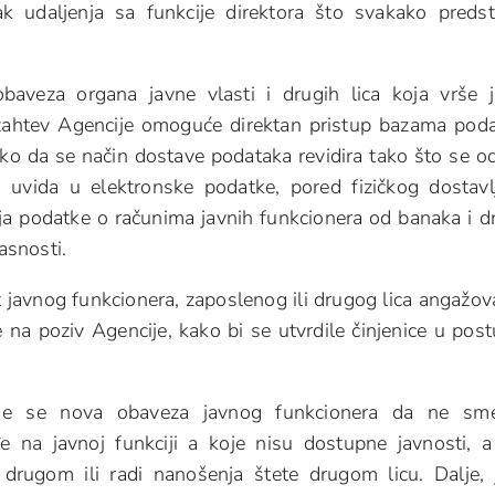
 udaljenja sa funkcije direktora što svakako predst
aveza organa javne vlasti i drugih lica koja vrše 
i zahtev Agencije omoguće direktan pristup bazama pod
ko da se način dostave podataka revidira tako što se o
uvida u elektronske podatke, pored fizičkog dostavl
a podatke o računima javnih funkcionera od banaka i d
asnosti.
t javnog funkcionera, zaposlenog ili drugog lica angažo
 na poziv Agencije, kako bi se utvrdile činjenice u pos
uje se nova obaveza javnog funkcionera da ne sm
e na javnoj funkciji a koje nisu dostupne javnosti, a
li drugom ili radi nanošenja štete drugom licu. Dalje, 