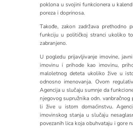
poklona u svojini funkcionera u kalen
poreza i doprinosa.
Takođe, zakon zadržava prethodno pr
funkciju u političkoj stranci ukoliko 
zabranjeno.
U pogledu prijavljivanje imovine, javn
imovinu i prihode kao imovinu, pri
maloletnog deteta ukoliko žive u is
odnosno imenovanja. Ovom regulativ
Agencija u slučaju sumnje da funkcione
njegovog supružnika odn. vanbračnog par
li žive u istom domaćinstvu. Agenc
imovinskog stanja u slučaju nesaglasn
povezanih lica koja obuhvataju i gore n