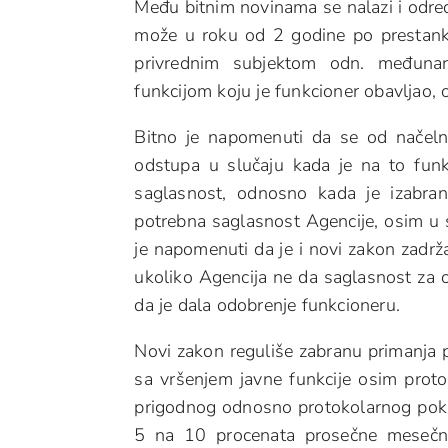
Među bitnim novinama se nalazi i odred
može u roku od 2 godine po prestanku
privrednim subjektom odn. međunar
funkcijom koju je funkcioner obavljao,
Bitno je napomenuti da se od načeln
odstupa u slučaju kada je na to fun
saglasnost, odnosno kada je izabra
potrebna saglasnost Agencije, osim u 
je napomenuti da je i novi zakon zadrž
ukoliko Agencija ne da saglasnost za 
da je dala odobrenje funkcioneru.
Novi zakon reguliše zabranu primanja p
sa vršenjem javne funkcije osim prot
prigodnog odnosno protokolarnog poklo
5 na 10 procenata prosečne mesečne