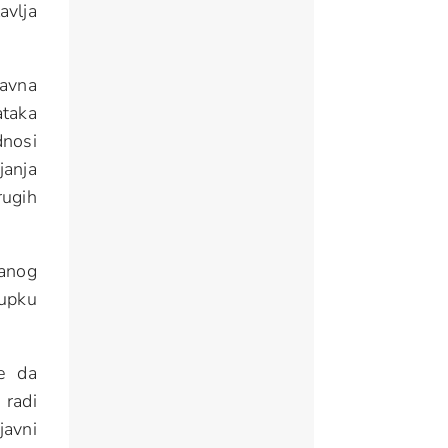
avlja
javna
ataka
dnosi
janja
rugih
vanog
tupku
e da
 radi
javni