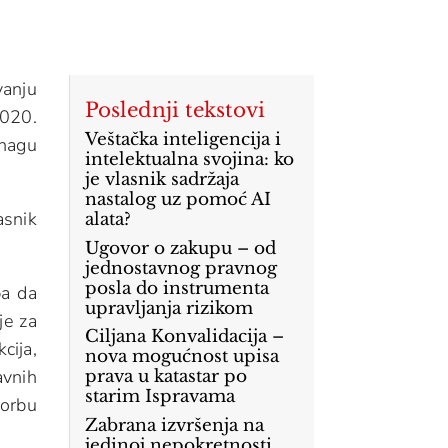
vanju
Poslednji tekstovi
2020.
Veštačka inteligencija i
snagu
intelektualna svojina: ko
je vlasnik sadržaja
nastalog uz pomoć AI
asnik
alata?
Ugovor o zakupu – od
jednostavnog pravnog
posla do instrumenta
ba da
upravljanja rizikom
je za
Ciljana Konvalidacija –
cija,
nova mogućnost upisa
avnih
prava u katastar po
starim Ispravama
borbu
Zabrana izvršenja na
jedinoj nepokretnosti