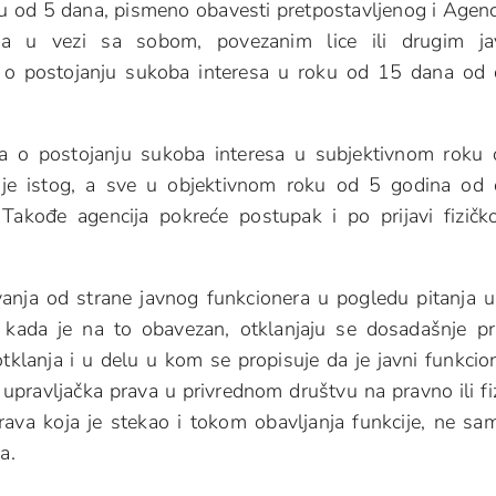
ku od 5 dana, pismeno obavesti pretpostavljenog i Agenc
sa u vezi sa sobom, povezanim lice ili drugim ja
e o postojanju sukoba interesa u roku od 15 dana od
ja o postojanju sukoba interesa u subjektivnom roku
nje istog, a sve u objektivnom roku od 5 godina od
akođe agencija pokreće postupak i po prijavi fizičko
anja od strane javnog funkcionera u pogledu pitanja u
 kada je na to obavezan, otklanjaju se dosadašnje p
tklanja i u delu u kom se propisuje da je javni funkcio
pravljačka prava u privrednom društvu na pravno ili fi
 prava koja je stekao i tokom obavljanja funkcije, ne s
a.