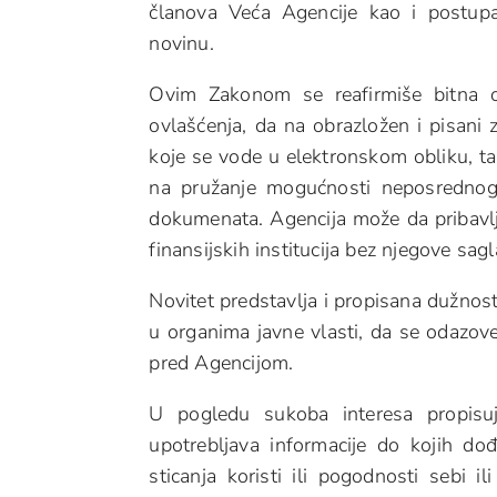
članova Veća Agencije kao i postupak
novinu.
Ovim Zakonom se reafirmiše bitna ob
ovlašćenja, da na obrazložen i pisan
koje se vode u elektronskom obliku, ta
na pružanje mogućnosti neposrednog 
dokumenata. Agencija može da pribavlj
finansijskih institucija bez njegove sagl
Novitet predstavlja i propisana dužnos
u organima javne vlasti, da se odazove
pred Agencijom.
U pogledu sukoba interesa propis
upotrebljava informacije do kojih dođ
sticanja koristi ili pogodnosti sebi i