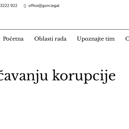
 3222 922
office@gsm.legal
Početna
Oblasti rada
Upoznajte tim
O
čavanju korupcije