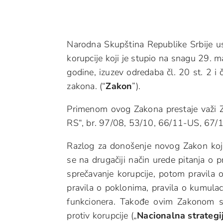
Narodna Skupština Republike Srbije u
korupcije koji je stupio na snagu 29. 
godine, izuzev odredaba čl. 20 st. 2 i
zakona. (“
Zakon
”).
Primenom ovog Zakona prestaje važi Za
RS“, br. 97/08, 53/10, 66/11-US, 67/
Razlog za donošenje novog Zakon koji
se na drugačiji način urede pitanja o p
sprečavanje korupcije, potom pravila o
pravila o poklonima, pravila o kumulacij
funkcionera. Takođe ovim Zakonom s
protiv korupcije („
Nacionalna strategi