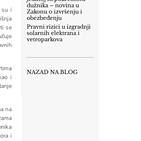
dužnika – novina u
 su i
Zakonu o izvršenju i
obezbeđenju
išnja
ti se
Pravni rizici u izgradnji
solarnih elektrana i
učuje
vetroparkova
avnih
rtima
NAZAD NA BLOG
kao i
tanje
ma na
ezama
enika
ora i