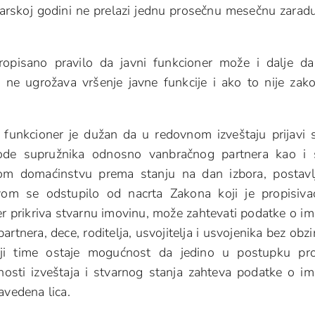
darskoj godini ne prelazi jednu prosečnu mesečnu zarad
opisano pravilo da javni funkcioner može i dalje da
to ne ugrožava vršenje javne funkcije i ako to nije za
i funkcioner je dužan da u redovnom izveštaju prijavi 
hode supružnika odnosno vanbračnog partnera kao i
tom domaćinstvu prema stanju na dan izbora, postavl
om se odstupilo od nacrta Zakona koji je propisiv
r prikriva stvarnu imovinu, može zahtevati podatke o im
tnera, dece, roditelja, usvojitelja i usvojenika bez obzi
iji time ostaje mogućnost da jedino u postupku pr
osti izveštaja i stvarnog stanja zahteva podatke o im
avedena lica.