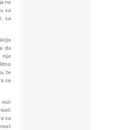
ja ne
ju sa
i sa
kcije
ja da
 nije
Bitno
u, te
ra se
 vezi
nosti
ra sa
dnost