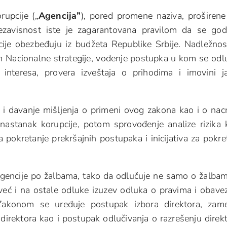
upcije („
Agencija
”
), pored promene naziva, proširene
ezavisnost iste je zagarantovana pravilom da se god
cije obezbeđuju iz budžeta Republike Srbije. Nadležnos
m Nacionalne strategije, vođenje postupka u kom se odl
interesa, provera izveštaja o prihodima i imovini j
i i davanje mišljenja o primeni ovog zakona kao i o nac
 nastanak korupcije, potom sprovođenje analize rizika 
a pokretanje prekršajnih postupaka i inicijativa za pokre
 Agencije po žalbama, tako da odlučuje ne samo o žalba
 već i na ostale odluke izuzev odluka o pravima i obav
 Zakonom se uređuje postupak izbora direktora, zam
direktora kao i postupak odlučivanja o razrešenju direkt