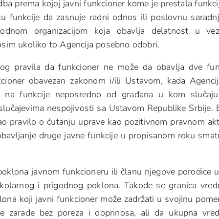
ba prema kojoj javni funkcioner kome je prestala funkci
 funkcije da zasnuje radni odnos ili poslovnu saradn
odnom organizacijom koja obavlja delatnost u vez
 osim ukoliko to Agencija posebno odobri.
og pravila da funkcioner ne može da obavlja dve fun
kcioner obavezan zakonom i/ili Ustavom, kada Agenci
n na funkcije neposredno od građana u kom slučaju
slučajevima nespojivosti sa Ustavom Republike Srbije. 
ao pravilo o ćutanju uprave kao pozitivnom pravnom akt
obavljanje druge javne funkcije u propisanom roku smat
oklona javnom funkcioneru ili članu njegove porodice u
okolarnog i prigodnog poklona. Takođe se granica vred
na koji javni funkcioner može zadržati u svojinu pome
 zarade bez poreza i doprinosa, ali da ukupna vre