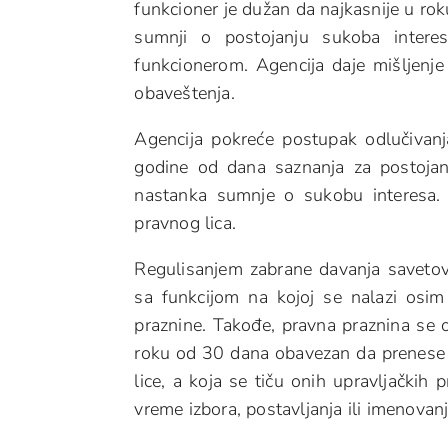
funkcioner je dužan da najkasnije u ro
sumnji o postojanju sukoba intere
funkcionerom. Agencija daje mišljenj
obaveštenja.
Agencija pokreće postupak odlučivan
godine od dana saznanja za postoja
nastanka sumnje o sukobu interesa. T
pravnog lica.
Regulisanjem zabrane davanja savetov
sa funkcijom na kojoj se nalazi osim
praznine. Takođe, pravna praznina se o
roku od 30 dana obavezan da prenese u
lice, a koja se tiču onih upravljačkih
vreme izbora, postavljanja ili imenovanj