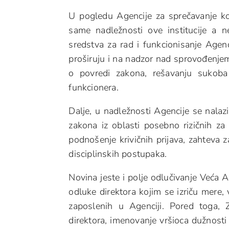
U pogledu Agencije za sprečavanje kor
same nadležnosti ove institucije a n
sredstva za rad i funkcionisanje Agen
proširuju i na nadzor nad sprovođenje
o povredi zakona, rešavanju sukoba 
funkcionera.
Dalje, u nadležnosti Agencije se nalaz
zakona iz oblasti posebno rizičnih za
podnošenje krivičnih prijava, zahteva z
disciplinskih postupaka.
Novina jeste i polje odlučivanje Veća
odluke direktora kojim se izriču mere,
zaposlenih u Agenciji. Pored toga,
direktora, imenovanje vršioca dužnosti 