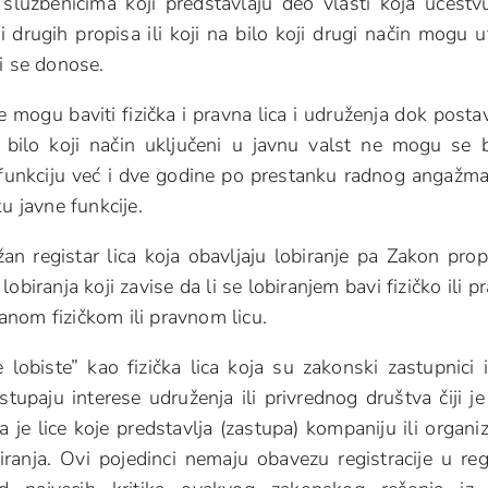
službenicima koji predstavlaju deo vlasti koja učestv
 drugih propisa ili koji na bilo koji drugi način mogu ut
i se donose.
 mogu baviti fizička i pravna lica i udruženja dok postav
a bilo koji način uključeni u javnu valst ne mogu se b
 funkciju već i dve godine po prestanku radnog angažm
 javne funkcije.
žan registar lica koja obavljaju lobiranje pa Zakon prop
lobiranja koji zavise da li se lobiranjem bavi fizičko ili p
tranom fizičkom ili pravnom licu.
 lobiste” kao fizička lica koja su zakonski zastupnici i
stupaju interese udruženja ili privrednog društva čiji je
a je lice koje predstavlja (zastupa) kompaniju ili organiz
ranja. Ovi pojedinci nemaju obavezu registracije u reg