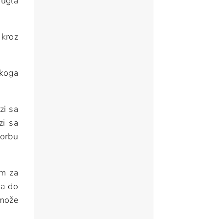
ugla
 kroz
 koga
zi sa
zi sa
borbu
om za
pa do
 može