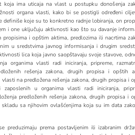
st koja ima uticaja na vlast u postupku donošenja za
žnosti organa vlasti, kako bi se postigli određeni cilje
e definiše koje su to konkretno radnje lobiranja, on prop
em i one uključuju aktivnosti kao što su davanje informa
 propisima i opštim aktima, predlozima ili nacrtima za
jenim u sredstvima javnog informisanja i drugim sreds
tivnosti lica koja javno saopštavaju svoje stavove, od
nja organima vlasti radi iniciranja, pripreme, razmatr
edloženih rešenja zakona, drugih propisa i opštih a
 vlasti na predložena rešenja zakona, drugih propisa i o
 zaposlenih u organima vlasti radi iniciranja, prip
loženja predloženih rešenja zakona, drugih propisa i o
 u skladu sa njihovim ovlašćenjima koja su im data za
e se preduzimaju prema postavljenim ili izabranim drž