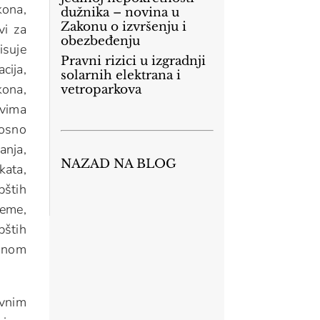
kona,
dužnika – novina u
Zakonu o izvršenju i
vi za
obezbeđenju
isuje
Pravni rizici u izgradnji
cija,
solarnih elektrana i
kona,
vetroparkova
tvima
nosno
anja,
NAZAD NA BLOG
kata,
pštih
reme,
pštih
konom
avnim