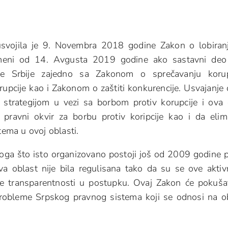
usvojila je 9. Novembra 2018 godine Zakon o lobiran
rimeni od 14. Avgusta 2019 godine ako sastavni deo
ke Srbije zajedno sa Zakonom o sprečavanju korupc
upcije kao i Zakonom o zaštiti konkurencije. Usvajanje
strategijom u vezi sa borbom protiv korupcije i ova č
 pravni okvir za borbu protiv koripcije kao i da elim
ema u ovoj oblasti.
azloga što isto organizovano postoji još od 2009 godine 
va oblast nije bila regulisana tako da su se ove aktiv
kve transparentnosti u postupku. Ovaj Zakon će pokuša
probleme Srpskog pravnog sistema koji se odnosi na o