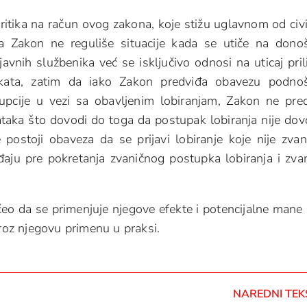
ritika na račun ovog zakona, koje stižu uglavnom od civ
 da Zakon ne reguliše situacije kada se utiče na dono
javnih službenika već se isključivo odnosi na uticaj pri
kata, zatim da iako Zakon predviđa obavezu podno
rupcije u vezi sa obavljenim lobiranjam, Zakon ne pre
taka što dovodi do toga da postupak lobiranja nije dov
postoji obaveza da se prijavi lobiranje koje nije zvan
đaju pre pokretanja zvaničnog postupka lobiranja i zva
eo da se primenjuje njegove efekte i potencijalne mane
oz njegovu primenu u praksi.
NAREDNI TEK