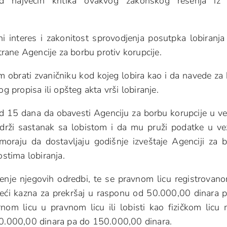
od najvecih kritika ovakvog zakonskog rešenja iz 
vni interes i zakonitost sprovodjenja posutpka lobiranja
ane Agencije za borbu protiv korupcije.
 obrati zvaničniku kod kojeg lobira kao i da navede za
g propisa ili opšteg akta vrši lobiranje.
d 15 dana da obavesti Agenciju za borbu korupcije u ve
drži sastanak sa lobistom i da mu pruži podatke u ve
moraju da dostavljaju godišnje izveštaje Agenciji za 
ostima lobiranja.
enje njegovih odredbi, te se pravnom licu registrovan
izreći kazna za prekršaj u rasponu od 50.000,00 dinara 
om licu u pravnom licu ili lobisti kao fizičkom licu
 30.000,00 dinara pa do 150.000,00 dinara.