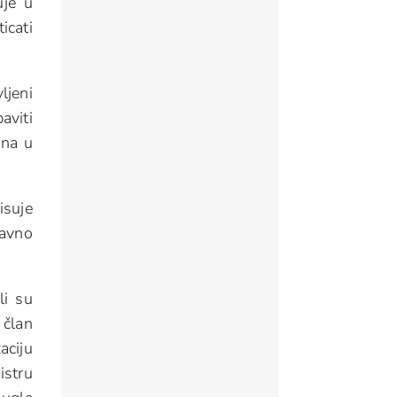
uje u
icati
ljeni
aviti
ana u
isuje
ravno
li su
 član
aciju
istru