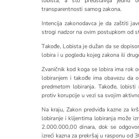
lobista, a što predstavlja jednu 
transparentnosti samog zakona.
Intencija zakonodavca je da zaštiti ja
strogi nadzor na ovim postupkom od str
Takođe, Lobista je dužan da se dopisom
lobira i u pogledu kojeg zakona ili drugo
Zvaničnik kod koga se lobira ima rok o
lobiranjem i takođe ima obavezu da o
predmetom lobiranja. Takođe, lobisti 
protiv korupcije u vezi sa svojim aktivn
Na kraju, Zakon predviđa kazne za krš
lobiranje i klijentima lobiranja može 
2.000.000,00 dinara, dok se odgovorn
izreći kazna za prekršaj u rasponu od