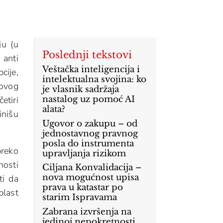
ju (u
Poslednji tekstovi
 anti
Veštačka inteligencija i
ije,
intelektualna svojina: ko
 ovog
je vlasnik sadržaja
etiri
nastalog uz pomoć AI
alata?
inišu
Ugovor o zakupu – od
jednostavnog pravnog
posla do instrumenta
preko
upravljanja rizikom
nosti
Ciljana Konvalidacija –
nova mogućnost upisa
ti da
prava u katastar po
blast
starim Ispravama
Zabrana izvršenja na
jedinoj nepokretnosti