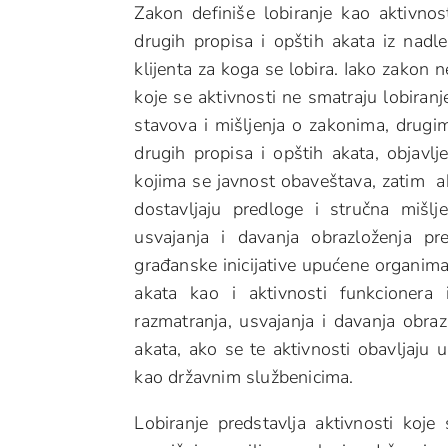
Zakon definiše lobiranje kao aktivno
drugih propisa i opštih akata iz nadle
klijenta za koga se lobira. Iako zakon n
koje se aktivnosti ne smatraju lobiranj
stavova i mišljenja o zakonima, drugim
drugih propisa i opštih akata, objavl
kojima se javnost obaveštava, zatim ak
dostavljaju predloge i stručna mišlje
usvajanja i davanja obrazloženja pr
građanske inicijative upućene organima
akata kao i aktivnosti funkcionera i
razmatranja, usvajanja i davanja obraz
akata, ako se te aktivnosti obavljaju
kao državnim službenicima.
Lobiranje predstavlja aktivnosti koj