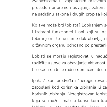
zvaničnicama ili zaposlenim državnim 
proceduri pripreme i usvajanja zakona i
na sadržinu zakona i drugih propisa koj
Ko sve može biti lobista? Lobiranjem se
i izabrani funkcioneri i oni koji su n
lobiranjem i to ne samo dok obavljaju
državnom organu odnosno po prestanku
Lobisti se moraju registrovati u nadle
različite uslove za obavljanje aktivnosti 
lice kao i da li se radi o domaćem ili s
Ipak, Zakon predviđa i “neregistrovane
zaposleni kod korisnika lobiranja ili za
korisnik lobiranja. Neregistrovan lobist
koja se može smatrati korisnikom lobi