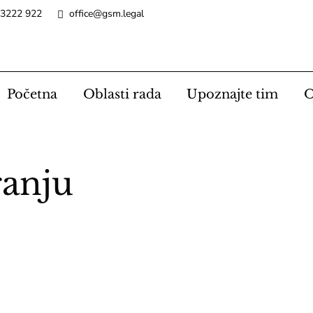
 3222 922
office@gsm.legal
Početna
Oblasti rada
Upoznajte tim
O
ranju