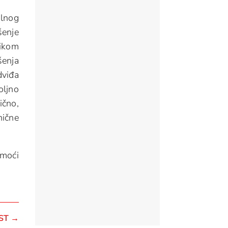
ilnog
šenje
likom
šenja
dviđa
oljno
ično,
nične
 moći
ST
→