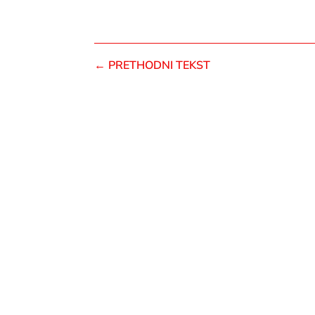
←
PRETHODNI TEKST
Knić
1100
Srbij
+381
+381
+381