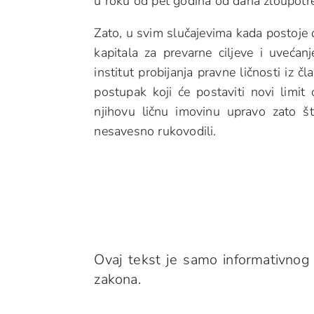
u roku od pet godina od dana zloupotr
Zato, u svim slučajevima kada postoje 
kapitala za prevarne ciljeve i uvećan
institut probijanja pravne ličnosti iz 
postupak koji će postaviti novi limit
njihovu ličnu imovinu upravo zato š
nesavesno rukovodili.
Ovaj tekst je samo informativnog 
zakona.