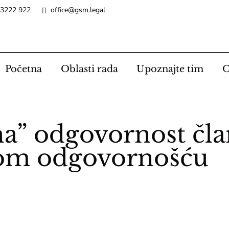
 3222 922
office@gsm.legal
Početna
Oblasti rada
Upoznajte tim
O
a” odgovornost čla
nom odgovornošću