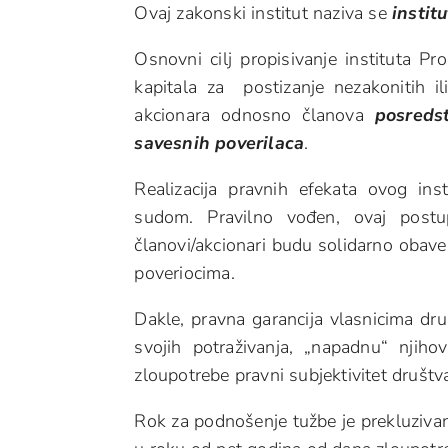
Ovaj zakonski institut naziva se
instit
Osnovni cilj propisivanje instituta Pr
kapitala za postizanje nezakonitih ili
akcionara odnosno članova
posreds
savesnih poverilaca
.
Realizacija pravnih efekata ovog in
sudom. Pravilno vođen, ovaj post
članovi/akcionari budu solidarno obave
poveriocima.
Dakle, pravna garancija vlasnicima dru
svojih potraživanja, „napadnu“ njih
zloupotrebe pravni subjektivitet društva 
Rok za podnošenje tužbe je prekluzivan