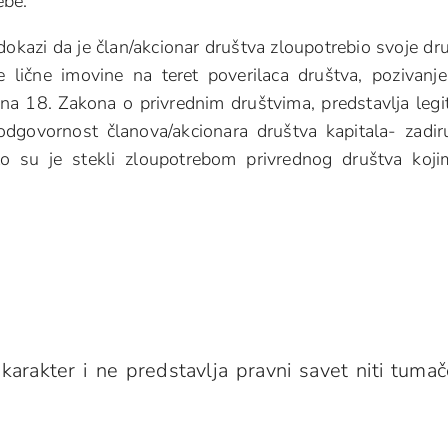
ebe.
dokazi da je član/akcionar društva zloupotrebio svoje dr
je lične imovine na teret poverilaca društva, pozivan
člana 18. Zakona o privrednim društvima, predstavlja legi
 odgovornost članova/akcionara društva kapitala- zadir
to su je stekli zloupotrebom privrednog društva koj
karakter i ne predstavlja pravni savet niti tumač