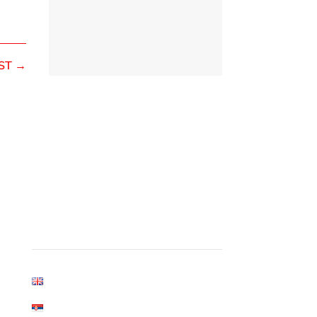
ST
→
• Blog
• Pridružite nam se
• Politika privatnosti
English
Српски језик