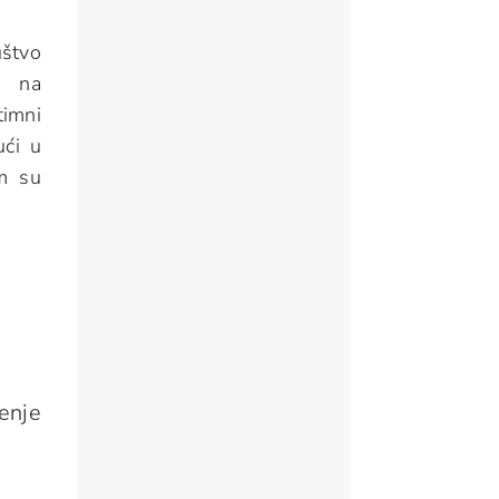
uštvo
je na
timni
ući u
im su
enje