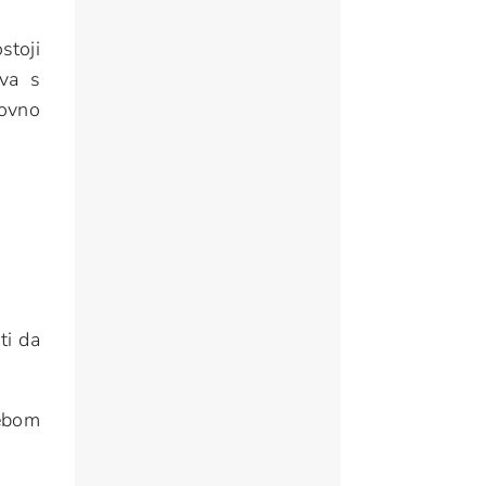
stoji
va s
lovno
ti da
rebom