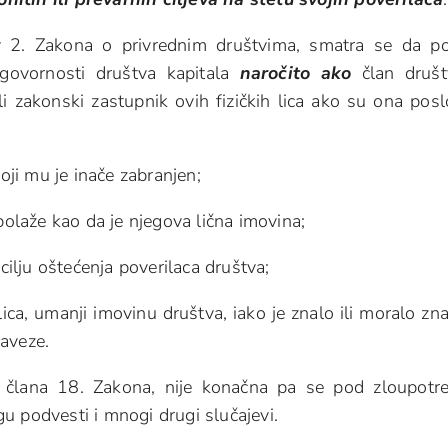
 2. Zakona o privrednim društvima, smatra se da po
dgovornosti društva kapitala
naročito ako
član društ
i zakonski zastupnik ovih fizičkih lica ako su ona pos
koji mu je inače zabranjen;
polaže kao da je njegova lična imovina;
 cilju oštećenja poverilaca društva;
a lica, umanji imovinu društva, iako je znalo ili moralo zna
aveze.
. člana 18. Zakona, nije konačna pa se pod zloupot
u podvesti i mnogi drugi slučajevi.