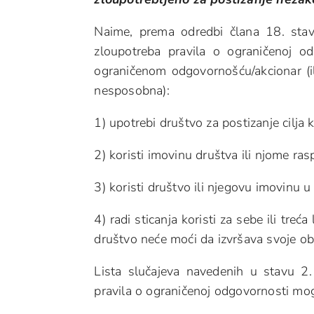
Naime, prema odredbi člana 18. stav
zloupotreba pravila o ograničenoj o
ograničenom odgovornošću/akcionar (il
nesposobna):
1) upotrebi društvo za postizanje cilja 
2) koristi imovinu društva ili njome ras
3) koristi društvo ili njegovu imovinu u
4) radi sticanja koristi za sebe ili treć
društvo neće moći da izvršava svoje ob
Lista slučajeva navedenih u stavu 2
pravila o ograničenoj odgovornosti mog