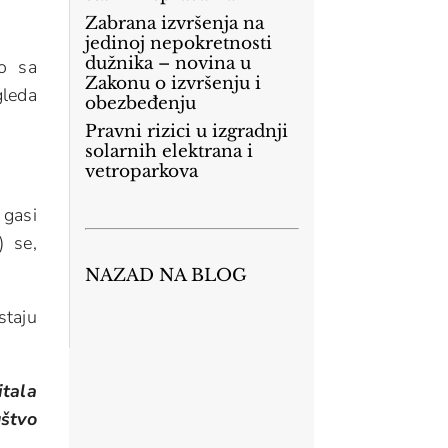
Zabrana izvršenja na
jedinoj nepokretnosti
dužnika – novina u
vo sa
Zakonu o izvršenju i
gleda
obezbeđenju
Pravni rizici u izgradnji
solarnih elektrana i
vetroparkova
 gasi
) se,
NAZAD NA BLOG
staju
tala
štvo