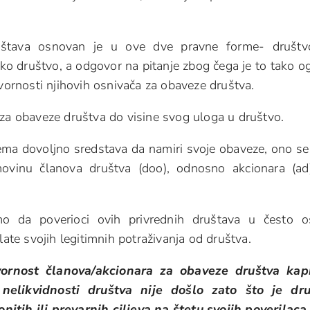
društava osnovan je u ove dve pravne forme- društ
o društvo, a odgovor na pitanje zbog čega je to tako o
ovornosti njihovih osnivača za obaveze društva.
za obaveze društva do visine svog uloga u društvo.
ma dovoljno sredstava da namiri svoje obaveze, ono se
ovinu članova društva (doo), odnosno akcionara (ad
mo da poverioci ovih privrednih društava u često o
late svojih legitimnih potraživanja od društva.
ornost članova/akcionara za obaveze društva kapi
likvidnosti društva nije došlo zato što je dru
itih ili prevarnih ciljeva na štetu svojih poverilaca
.