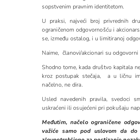
sopstvenim pravnim identitetom.
U praksi, najveći broj privrednih 
ograničenom odgovornošću i akcionarsk
se, između ostalog, i u limitiranoj odg
Naime, članovi/akcionari su odgovorni 
Shodno tome, kada društvo kapitala ne
kroz postupak stečaja, a u ličnu im
načelno, ne dira.
Usled navedenih pravila, svedoci s
uskraćeni ili osujećeni pri pokušaju nap
Međutim, načelo ograničene odgov
važiće samo pod uslovom da do ne
zloupotrebljeno za postizanje nezakon