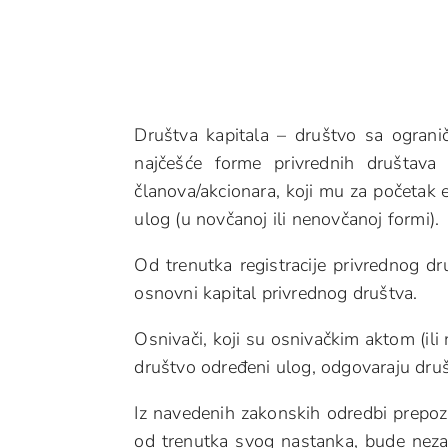
Društva kapitala – društvo sa ograni
najčešće forme privrednih društav
članova/akcionara, koji mu za početak 
ulog (u novčanoj ili nenovčanoj formi).
Od trenutka registracije privrednog dr
osnovni kapital privrednog društva.
Osnivači, koji su osnivačkim aktom (il
društvo određeni ulog, odgovaraju druš
Iz navedenih zakonskih odredbi prepozn
od trenutka svog nastanka, bude nez