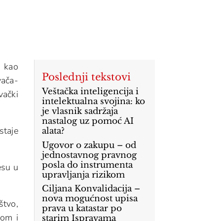
, kao
Poslednji tekstovi
ača-
Veštačka inteligencija i
vački
intelektualna svojina: ko
je vlasnik sadržaja
nastalog uz pomoć AI
staje
alata?
Ugovor o zakupu – od
jednostavnog pravnog
posla do instrumenta
esu u
upravljanja rizikom
Ciljana Konvalidacija –
nova mogućnost upisa
štvo,
prava u katastar po
nom i
starim Ispravama