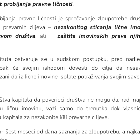
ut probijanja pravne ličnosti
.
obijanja pravne ličnosti je sprečavanje zloupotrebe dru
 prevarnih ciljeva –
nezakonitog sticanja lične imo
tvom društva
, ali i
zaštita imovinskih prava nji
stituta ostvaruje se u sudskom postupku, pred nadl
upak će svojim ishodom dovesti do cilja da nesav
zani da iz lične imovine isplate potraživanja svojim sav
štva kapitala da poverioci društva ne mogu da, radi na
ovu ličnu imovinu, važi samo do trenutka dok vlasni
kapitala za nezakonite i/ili prevarne ciljeve.
- šest meseci od dana saznanja za zloupotrebu, a najka