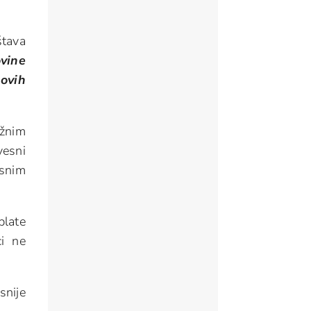
štava
vine
hovih
ežnim
esni
esnim
plate
ci ne
snije