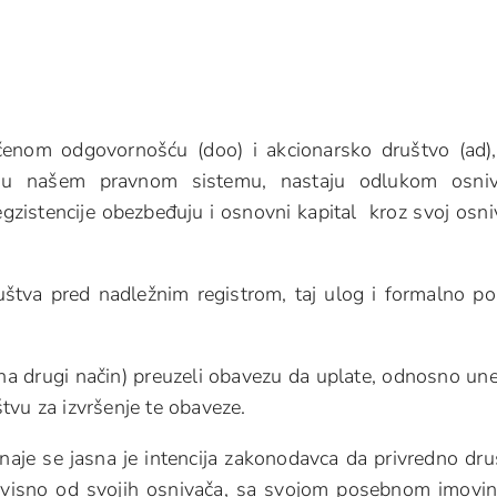
čenom odgovornošću (doo) i akcionarsko društvo (ad)
a u našem pravnom sistemu, nastaju odlukom osniv
egzistencije obezbeđuju i osnovni kapital kroz svoj osni
uštva pred nadležnim registrom, taj ulog i formalno po
i na drugi način) preuzeli obavezu da uplate, odnosno un
tvu za izvršenje te obaveze.
aje se jasna je intencija zakonodavca da privredno dru
avisno od svojih osnivača, sa svojom posebnom imovi