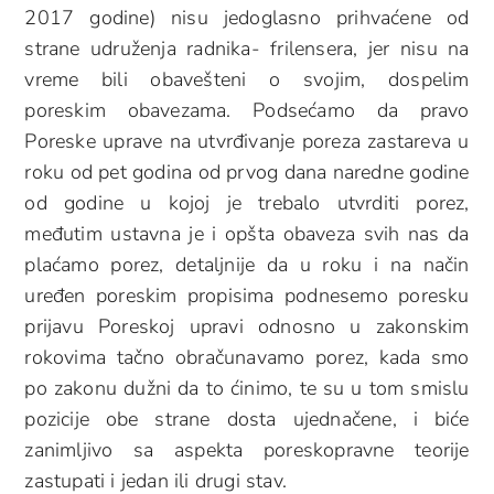
2017 godine) nisu jedoglasno prihvaćene od
strane udruženja radnika- frilensera, jer nisu na
vreme bili obavešteni o svojim, dospelim
poreskim obavezama. Podsećamo da pravo
Poreske uprave na utvrđivanje poreza zastareva u
roku od pet godina od prvog dana naredne godine
od godine u kojoj je trebalo utvrditi porez,
međutim ustavna je i opšta obaveza svih nas da
plaćamo porez, detaljnije da u roku i na način
uređen poreskim propisima podnesemo poresku
prijavu Poreskoj upravi odnosno u zakonskim
rokovima tačno obračunavamo porez, kada smo
po zakonu dužni da to ćinimo, te su u tom smislu
pozicije obe strane dosta ujednačene, i biće
zanimljivo sa aspekta poreskopravne teorije
zastupati i jedan ili drugi stav.