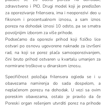
zdravstveno i PIO. Drugi model koji je predložen
za oporezivanje frilensera, ima i neoporezivi deo u
fiksnom i procentualnom iznosu, a sam iznos
poreza na dohodak iznosi 10 odsto, pa se smatra
povoljnijim izborom za više prihode.
Podsećamo da oporeziv prihod koji fizičko lice
ostvari po osnovu ugovorene naknade za izvršeni
rad, na koji se porez plaća samooporezivanjem,
čini bruto prihod ostvaren u kvartalu umanjen za
normirane troškove u dinarskom iznosu.
Specifičnost položaja frilensera ogleda se i u
obavezama namirenja do sada dospelom, a
neplaćenom porezu na dohodak. U vezi sa ovim
poreskim obavezama, ostalo je pravilo da če
Poreski organ rešenjem utvrditi porez na prihode