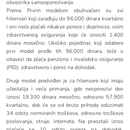
obveznika samooporezivanja.
Prema Prvim modelom obuhvaćeni su svi
frilenseri koji zarađuju do 96.000 dinara kvartalno
i oni neće plaćati nikakve poreze i doprinose, osim
zdravstvenog osiguranja koje će iznositi 1.400
dinara mesečno. Ukoliko pojedinac koji odabere
prvi model pređe tih 96.000 dinara, biće u
obavezi da plaća penziono i invalidsko osiguranje
(PIO), zdravstveno i porez na dohodak.
Drugi model predviđen je za frilensere koji imaju
učestalija i veća primanja, gde neoporezivi deo
iznosi 19.300 dinara mesečno, odnosno 57.900
kvartalno, dok će se od bruto prihoda oduzimati
34 odsto normiranih troškova, odnosno troškove
poslovanja, struje, interneta. Na preostali iznos
plaćaće se 10 odsto poreza na dohodak,