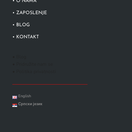
• O NAMA
• ZAPOSLENJE
• BLOG
• KONTAKT
• Blog
• Pridružite nam se
• Politika privatnosti
English
Српски језик