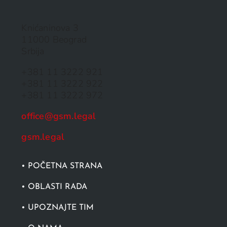
Knićaninova 3
11000 Beograd
Srbija
+381 11 3222 921
+381 11 3222 922
+381 11 3222 972
office@gsm.legal
gsm.legal
• POČETNA STRANA
• OBLASTI RADA
• UPOZNAJTE TIM