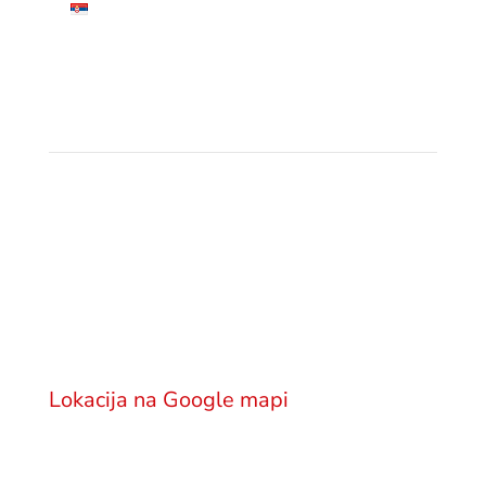
Српски језик
Lokacija
Advokatska kancelarija GSM Legal
Višnjićeva 18
11000 Beograd
Srbija
Lokacija na Google mapi
Pošaljite email