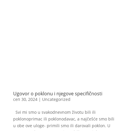
Ugovor o poklonu i njegove specifičnosti
сеп 30, 2024
|
Uncategorized
Svi mi smo u svakodnevnom životu bili ili
poklonoprimac ili poklonodavac, a najčešće smo bili
u obe ove uloge- primili smo ili darovali poklon. U