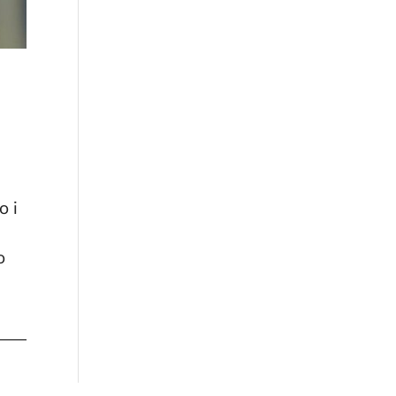
o i
o