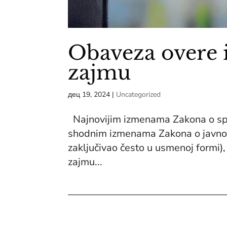
Obaveza overe i
zajmu
дец 19, 2024
|
Uncategorized
Najnovijim izmenama Zakona o spreč
shodnim izmenama Zakona o javnom 
zaključivao često u usmenoj formi)
zajmu...