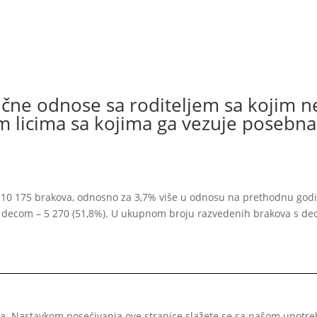
ične odnose sa roditeljem sa kojim n
gim licima sa kojima ga vezuje posebna
 je 10 175 brakova, odnosno za 3,7% više u odnosu na prethodnu god
 s decom – 5 270 (51,8%). U ukupnom broju razvedenih brakova s de
ioca. Nastavkom posećivanja ove stranice slažete se sa našom upotre