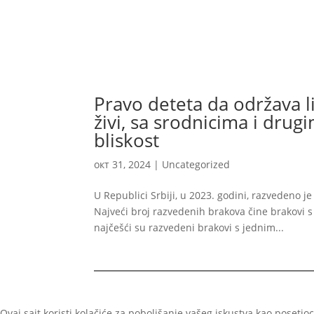
Pravo deteta da održava l
živi, sa srodnicima i dru
bliskost
окт 31, 2024
|
Uncategorized
U Republici Srbiji, u 2023. godini, razvedeno
Najveći broj razvedenih brakova čine brakovi
najčešći su razvedeni brakovi s jednim...
Ovaj sajt koristi kolačiće za poboljšanje vašeg iskustva kao poset