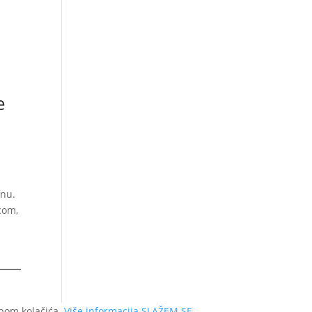
e
inu.
com,
bom kolačića.
Više informacija
SLAŽEM SE