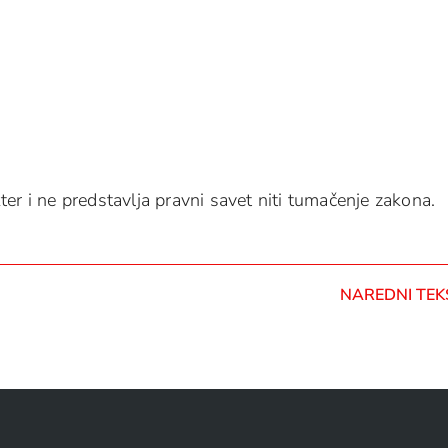
er i ne predstavlja pravni savet niti tumačenje zakona.
NAREDNI TEK