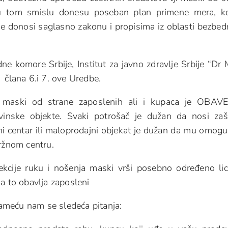
a u tom smislu donesu poseban plan primene mera, ko
 se donosi saglasno zakonu i propisima iz oblasti bezbed
ne komore Srbije, Institut za javno zdravlje Srbije “Dr 
 člana 6.i 7. ove Uredbe.
a maski od strane zaposlenih ali i kupaca je OBA
vinske objekte.
Svaki potrošač je dužan da nosi zaš
ni centar ili maloprodajni objekat je dužan da mu omogu
tržnom centru.
ekcije ruku i nošenja maski vrši posebno određeno li
a to obavlja zaposleni
ameću nam se sledeća pitanja: