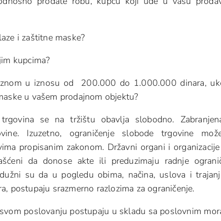
, odnosno prodate robu, kupcu koji uđe u vašu proda
aze i zaštitne maske?
ojim kupcima?
 kaznom u iznosu od 200.000 do 1.000.000 dinara, uk
z maske u vašem prodajnom objektu?
trgovina se na tržištu obavlja slobodno. Zabranje
ovine. Izuzetno, ograničenje slobode trgovine mo
vima propisanim zakonom. Državni organi i organizacije
šćeni da donose akte ili preduzimaju radnje ograni
dužni su da u pogledu obima, načina, uslova i trajanj
a, postupaju srazmerno razlozima za ograničenje.
 u svom poslovanju postupaju u skladu sa poslovnim mo