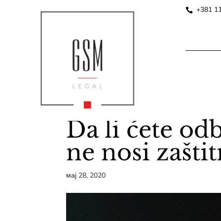
+381 1
Da li ćete od
ne nosi zašti
мај 28, 2020