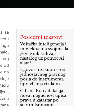
ma za
Poslednji tekstovi
zmeđu
Veštačka inteligencija i
sluge
intelektualna svojina: ko
malo,
je vlasnik sadržaja
renog
nastalog uz pomoć AI
alata?
re od
Ugovor o zakupu – od
se na
jednostavnog pravnog
eđuje
posla do instrumenta
upravljanja rizikom
zmeđu
Ciljana Konvalidacija –
jere,
nova mogućnost upisa
užene
prava u katastar po
trane
starim Ispravama