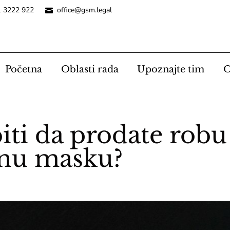
1 3222 922
office@gsm.legal
Početna
Oblasti rada
Upoznajte tim
O
biti da prodate robu
tnu masku?