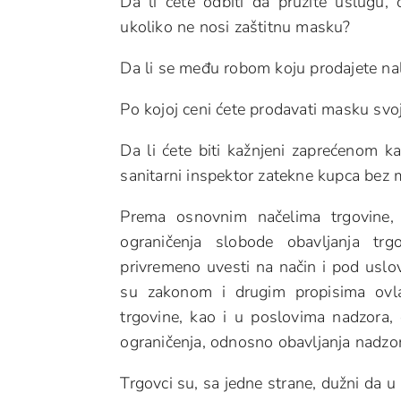
Da li ćete odbiti da pružite uslugu
ukoliko ne nosi zaštitnu masku?
Da li se među robom koju prodajete nal
Po kojoj ceni ćete prodavati masku sv
Da li ćete biti kažnjeni zaprećenom
sanitarni inspektor zatekne kupca be
Prema osnovnim načelima trgovine, 
ograničenja slobode obavljanja trg
privremeno uvesti na način i pod uslo
su zakonom i drugim propisima ovla
trgovine, kao i u poslovima nadzora, 
ograničenja, odnosno obavljanja nadzor
Trgovci su, sa jedne strane, dužni da