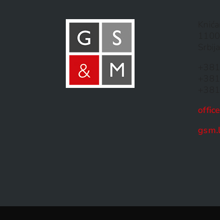
Knića
1100
Srbij
+381
+381
+381
offi
gsm.