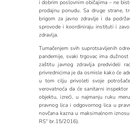
i dobrim poslovnim običajima – ne bist
prodajnu ponudu. Sa druge strane, tr
brigom za javno zdravlje i da podrža
sprovode i koordiniraju instituti i zav
zdravlja.
Tumačenjem svih suprotsavljenih odred
pandemije, svaki trgovac ima dužnost 
zaštitu javnog zdravlja predvideli r
privrednicima je da osmisle kako će ade
u tom cilju privoleti svoje potroša
verovatnoća da će sanitarni inspekto
objektu, izreći, u najmanju ruku mer
pravnog lica i odgovornog lica u pra
novčana kazna u maksimalnom iznosu o
RS“ br.15/2016).