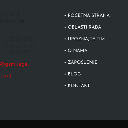
ninova 3
• POČETNA STRANA
0 Beograd
a
• OBLASTI RADA
 11 3222 921
• UPOZNAJTE TIM
 11 3222 922
• O NAMA
 11 3222 972
• ZAPOSLENJE
ce@gsm.legal
• BLOG
legal
• KONTAKT