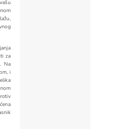
 vašu
venom
lažu,
avnog
janja
ti za
a. Na
om, i
elika
ajnom
rotiv
ećena
asnik