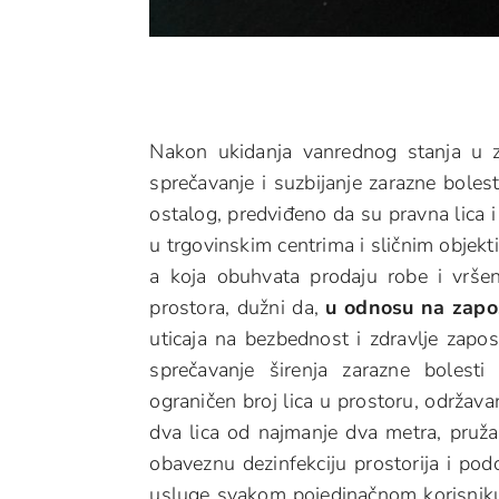
Nakon ukidanja vanrednog stanja u 
sprečavanje i suzbijanje zarazne boles
ostalog, predviđeno da su pravna lica i 
u trgovinskim centrima i sličnim objekt
a koja obuhvata prodaju robe i vršen
prostora, dužni da,
u odnosu na zapos
uticaja na bezbednost i zdravlje zapo
sprečavanje širenja zarazne bolest
ograničen broj lica u prostoru, održav
dva lica od najmanje dva metra, pružan
obaveznu dezinfekciju prostorija i pod
usluge svakom pojedinačnom korisniku,