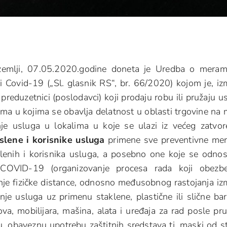
zemlji, 07.05.2020.godine doneta je Uredba o mera
ti Covid-19 („Sl. glasnik RS“, br. 66/2020) kojom je, i
preduzetnici (poslodavci) koji prodaju robu ili pružaju u
ima u kojima se obavlja delatnost u oblasti trgovine na 
je usluga u lokalima u koje se ulazi iz većeg zatvo
lene i korisnike usluga
primene sve preventivne me
slenih i korisnika usluga, a posebno one koje se odno
i COVID-19 (organizovanje procesa rada koji obezb
anje fizičke distance, odnosno međusobnog rastojanja i
je usluga uz primenu staklene, plastične ili slične bari
ova, mobilijara, mašina, alata i uređaja za rad posle pr
 obaveznu upotrebu zaštitnih sredstava tj. maski od s