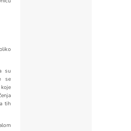
vnicu
oliko
na su
že se
 koje
čenja
a tih
ralom