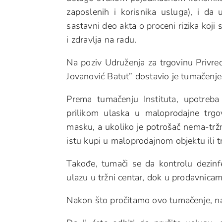
zaposlenih i korisnika usluga), i d
sastavni deo akta o proceni rizika koji
i zdravlja na radu.
Na poziv Udruženja za trgovinu Privred
Jovanović Batut” dostavio je tumačenje
Prema tumačenju Instituta, upotreb
prilikom ulaska u maloprodajne trgo
masku
,
a ukoliko je potrošač nema-trž
istu kupi u maloprodajnom objektu ili 
Takođe, tumači se da kontrolu dezinf
ulazu u tržni centar, dok u prodavnicam
Nakon što pročitamo ovo tumačenje, n