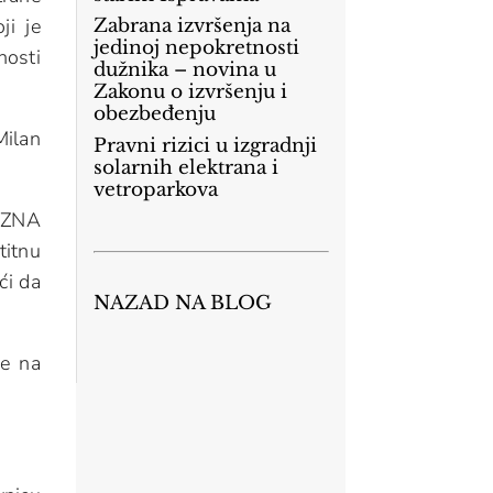
ji je
Zabrana izvršenja na
jedinoj nepokretnosti
nosti
dužnika – novina u
Zakonu o izvršenju i
obezbeđenju
Milan
Pravni rizici u izgradnji
solarnih elektrana i
vetroparkova
VEZNA
titnu
ći da
NAZAD NA BLOG
ce na