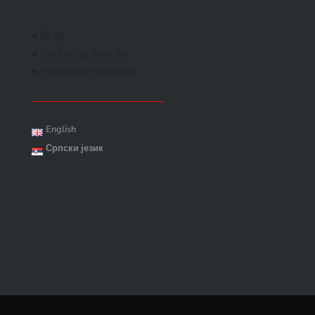
• Blog
• Pridružite nam se
• Politika privatnosti
English
Српски језик