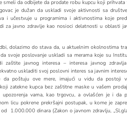
e smeli da odbijete da prodate robu kupcu koji prihvata
govac je dužan da uskladi svoje aktivnosti sa društ
va i učestvuje u programima i aktivnostima koje pred
odi za javno zdravlje kao nosioci delatnosti u oblasti j
bi, dolazimo do stava da, u aktuelnim okolnostima tra
da svoje poslovanje uskladi sa merama koje su Institu
adi zaštite javnog interesa – interesa javnog zdravlj
kvatno uskladiti svoj poslovni interes sa javnim interes
če da poštuju ove mere, imajući u vidu da postoji v
r koji zatekne kupca bez zaštitne maske u vašem prod
u upozorenja vama, kao trgovcu, a ovlašćen je i da p
vnom licu pokrene prekršajni postupak, u kome je zapr
d 1.000.000 dinara (Zakon o javnom zdravlju, „Sl.gl